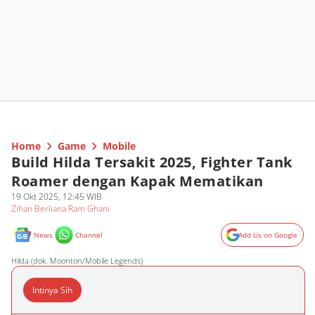
Home
Game
Mobile
Build Hilda Tersakit 2025, Fighter Tank
Roamer dengan Kapak Mematikan
19 Okt 2025, 12:45 WIB
Zihan Berliana Ram Ghani
News
Channel
Add Us on Google
Hilda (dok. Moonton/Mobile Legends)
Intinya Sih