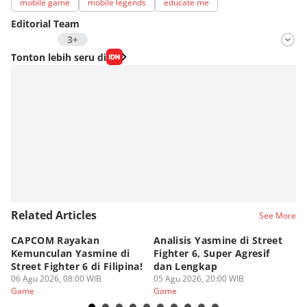
mobile game
mobile legends
educate me
Editorial Team
3+
Editor
Tonton lebih seru di
Nadia Agatha Pramesthi
Editor
Zihan Berliana Ram Ghani
Editor
Fahreza Murnanda
Editor
Eddy Rusmanto
Editor
Related Articles
See More
Diaz Atsila
CAPCOM Rayakan
Analisis Yasmine di Street
ra
Kemunculan Yasmine di
Fighter 6, Super Agresif
W
Street Fighter 6 di Filipina!
dan Lengkap
Ho
06 Agu 2026, 08:00 WIB
05 Agu 2026, 20:00 WIB
20
03
Game
Game
G