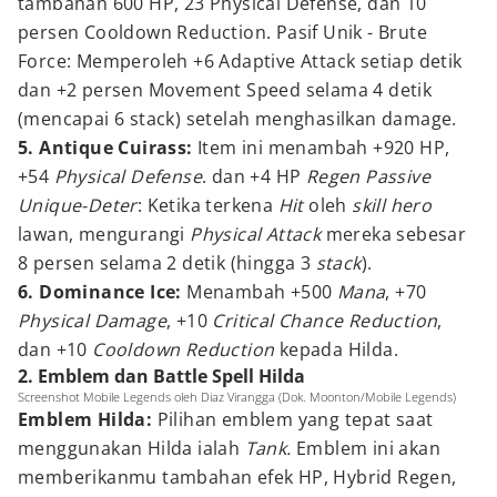
tambahan 600 HP, 23 Physical Defense, dan 10
persen Cooldown Reduction. Pasif Unik - Brute
Force: Memperoleh +6 Adaptive Attack setiap detik
dan +2 persen Movement Speed selama 4 detik
(mencapai 6 stack) setelah menghasilkan damage.
5. Antique Cuirass:
Item ini menambah +920 HP,
+54
Physical Defense
. dan +4 HP
Regen Passive
Unique-Deter
: Ketika terkena
Hit
oleh
skill hero
lawan, mengurangi
Physical Attack
mereka sebesar
8 persen selama 2 detik (hingga 3
stack
).
6. Dominance Ice:
Menambah +500
Mana
, +70
Physical Damage
, +10
Critical Chance Reduction
,
dan +10
Cooldown Reduction
kepada Hilda.
2. Emblem dan Battle Spell Hilda
Screenshot Mobile Legends oleh Diaz Virangga (Dok. Moonton/Mobile Legends)
Emblem Hilda:
Pilihan emblem yang tepat saat
menggunakan Hilda ialah
Tank.
Emblem ini akan
memberikanmu tambahan efek HP, Hybrid Regen,