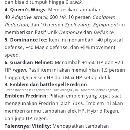
dan bisa ditumpuk hingga 6
stack.
4. Queen’s Wings:
Memberikan tambahan
40
Adaptive Attack,
600
HP,
10 persen
Cooldown
Reduction,
dan 10 persen
Spell Vamp. Equipment
ini
memberikan Pasif Unik
Demonize
dan
Defiance.
5. Dominance Ice:
Item ini menambah +40 physical
defense, +40 Magic defense, dan +5% movement
speed.
6. Guardian Helmet:
Menambah +1550 HP dan +20
HP
regen
. Pasif item ini akan memulihkan 1,5 persen
hingga 3,5 persen HP dari Max HP setiap detik
3. Emblem dan battle spell Fredrinn
Screenshot Mobile Legends oleh Diaz Virangga (Dok. Moonton/Mobile Legends)
Emblem Fredrinn:
Pilihan emblem yang tepat saat
menggunakan Fredrinn ialah
Tank.
Emblem ini akan
memberikanmu tambahan efek HP, Hybrid Regen,
dan juga HP regen.
Talentnya: Vitality:
Mendapatkan tambahan