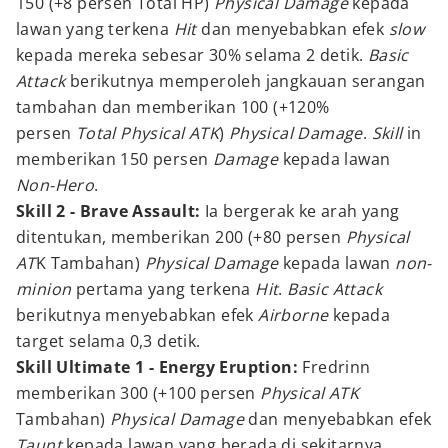
150 (+8 persen Total HP)
Physical Damage
kepada
lawan yang terkena
Hit
dan menyebabkan efek
slow
kepada mereka sebesar 30% selama 2 detik.
Basic
Attack
berikutnya memperoleh jangkauan serangan
tambahan dan memberikan 100 (+120%
persen
Total Physical ATK
)
Physical Damage
.
Skill
in
memberikan 150 persen
Damage
kepada lawan
Non-Hero
.
Skill 2 - Brave Assault:
Ia bergerak ke arah yang
ditentukan, memberikan 200 (+80 persen
Physical
AT
K Tambahan)
Physical Damage
kepada lawan
non-
minion
pertama yang terkena
Hit
.
Basic Attack
berikutnya menyebabkan efek
Airborne
kepada
target selama 0,3 detik.
Skill Ultimate 1 - Energy Eruption:
Fredrinn
memberikan 300 (+100 persen
Physical ATK
Tambahan)
Physical Damage
dan menyebabkan efek
Taunt
kepada lawan yang berada di sekitarnya