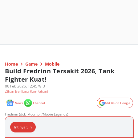
Home
Game
Mobile
Build Fredrinn Tersakit 2026, Tank
Fighter Kuat!
06 Feb 2026, 12:45 WIB
Zihan Berliana Ram Ghani
News
Channel
Add Us on Google
Fredrinn (dok. Moonton/Mobile Legends)
Intinya Sih