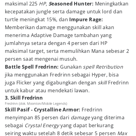
maksimal 225
HP,
S
easoned Hunter:
Meningkatkan
kecepatakan jungle serta damage untuk lord dan
turtle meningkat 15%, dan
Impure Rage:
Memberikan damage menggunakan skill akan
menerima Adaptive Damage tambahan yang
jumlahnya setara dengan 4 persen dari HP
maksimal target, serta memulihkan Mana sebesar 2
persen saat mengenai musuh.
Battle Spell Fredrinn:
Gunakan
spell Retribution
jika menggunakan Fredrinn sebagai Hyper, bisa
juga
Flicker yang digabungkan dengan
skill
Fredrinn
untuk kabur atau mendekati lawan.
3. Skill Fredrinn
Fredrinn (dok. Moonton/Mobile Legends)
Skill Pasif - Crystalline Armor:
Fredrinn
menyimpan 85 persen dari
damage
yang diterima
sebagai
Crystal Energy
yang dapat berkurang
seiring waktu setelah 8 detik sebesar 5 persen
Max