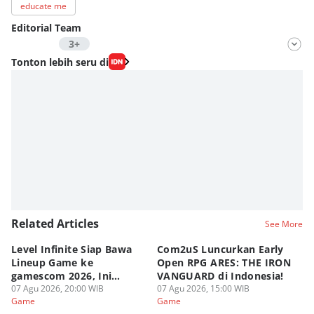
educate me
Editorial Team
3+
Editor
Tonton lebih seru di
Nadia Agatha Pramesthi
Editor
Zihan Berliana Ram Ghani
Editor
Fahreza Murnanda
Editor
Eddy Rusmanto
Editor
Related Articles
See More
Diaz Atsila
Level Infinite Siap Bawa
Com2uS Luncurkan Early
R
Lineup Game ke
Open RPG ARES: THE IRON
Zo
gamescom 2026, Ini
VANGUARD di Indonesia!
Ke
Judulnya!
07 Agu 2026, 20:00 WIB
07 Agu 2026, 15:00 WIB
07
Game
Game
G