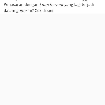
Penasaran dengan
launch event
yang lagi terjadi
dalam
game
ini? Cek di sini!