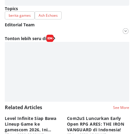
Topics
berita games
Ash Echoes
Editorial Team
Editor
Tonton lebih seru di
Fahrul Razi Uni Nurullah
Editor
Aditya Daniel
Related Articles
See More
Level Infinite Siap Bawa
Com2uS Luncurkan Early
R
Lineup Game ke
Open RPG ARES: THE IRON
Zo
gamescom 2026, Ini
VANGUARD di Indonesia!
Ke