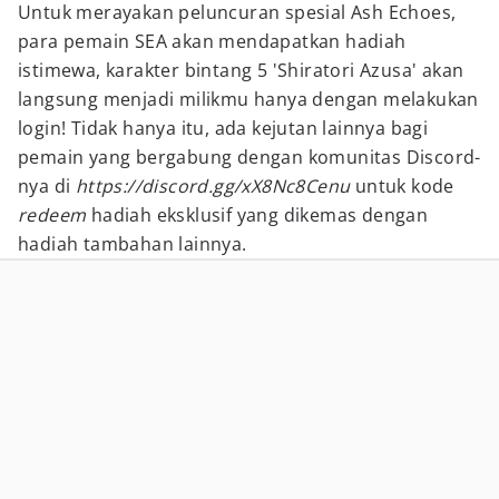
Untuk merayakan peluncuran spesial Ash Echoes,
para pemain SEA akan mendapatkan hadiah
istimewa, karakter bintang 5 'Shiratori Azusa' akan
langsung menjadi milikmu hanya dengan melakukan
login! Tidak hanya itu, ada kejutan lainnya bagi
pemain yang bergabung dengan komunitas Discord-
nya di
https://discord.gg/xX8Nc8Cenu
untuk kode
redeem
hadiah eksklusif yang dikemas dengan
hadiah tambahan lainnya.