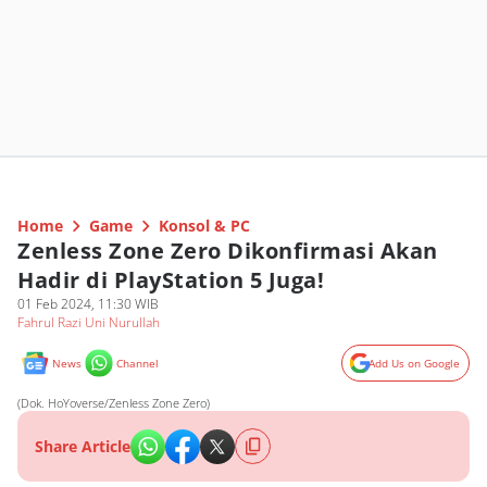
Home
Game
Konsol & PC
Zenless Zone Zero Dikonfirmasi Akan
Hadir di PlayStation 5 Juga!
01 Feb 2024, 11:30 WIB
Fahrul Razi Uni Nurullah
News
Channel
Add Us on Google
(Dok. HoYoverse/Zenless Zone Zero)
Share Article