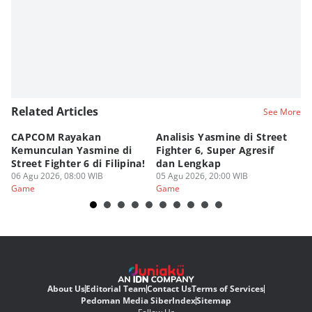
Related Articles
See More
CAPCOM Rayakan
Analisis Yasmine di Street
ra
Kemunculan Yasmine di
Fighter 6, Super Agresif
W
Street Fighter 6 di Filipina!
dan Lengkap
Ho
06 Agu 2026, 08:00 WIB
05 Agu 2026, 20:00 WIB
20
03
Game
Game
G
About Us
Editorial Team
Contact Us
Terms of Services
Pedoman Media Siber
Index
Sitemap