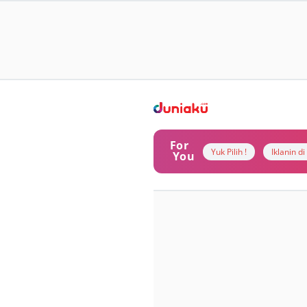
For
Yuk Pilih !
Iklanin d
You