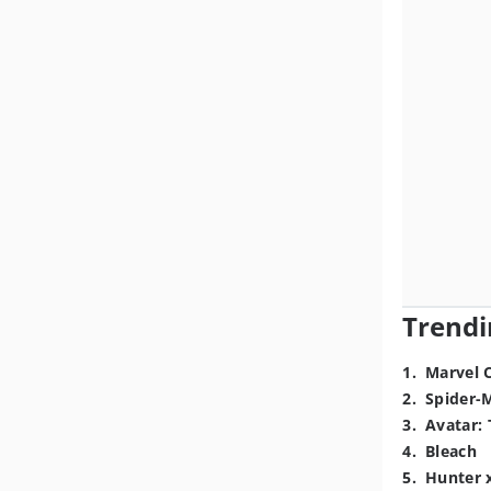
Trendi
1
.
Marvel 
2
.
Spider-
3
.
Avatar: 
4
.
Bleach
5
.
Hunter 