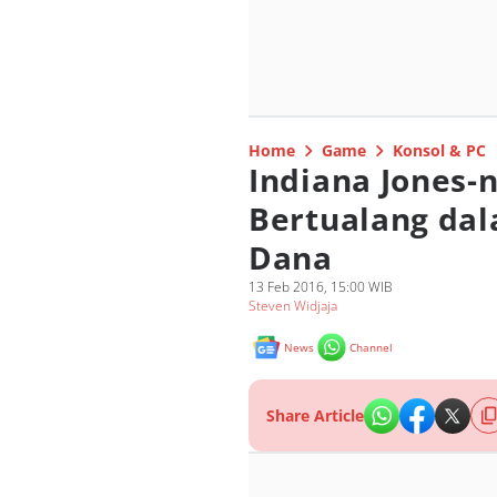
Home
Game
Konsol & PC
Indiana Jones-
Bertualang dal
Dana
13 Feb 2016, 15:00 WIB
Steven Widjaja
News
Channel
Share Article