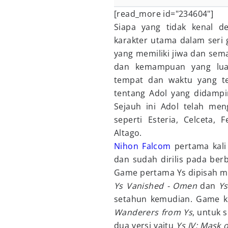
[read_more id="234604"]
Siapa yang tidak kenal de
karakter utama dalam ser
yang memiliki jiwa dan sema
dan kemampuan yang luar
tempat dan waktu yang te
tentang Adol yang didampi
Sejauh ini Adol telah men
seperti Esteria, Celceta, 
Altago.
Nihon Falcom
pertama kali
dan sudah dirilis pada ber
Game pertama Ys dipisah m
Ys Vanished - Omen
dan
Ys
setahun kemudian. Game ke
Wanderers from Ys
, untuk 
dua versi yaitu
Ys IV: Mask 