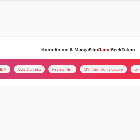
Home
Anime & Manga
Film
Game
Geek
Tekno
i IDN
Quiz Duniaku
Review Film
MVP dari Duniaku.com
On