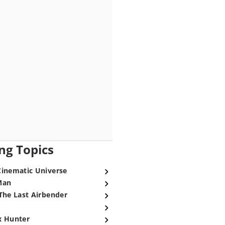
ng Topics
Cinematic Universe
Man
The Last Airbender
x Hunter