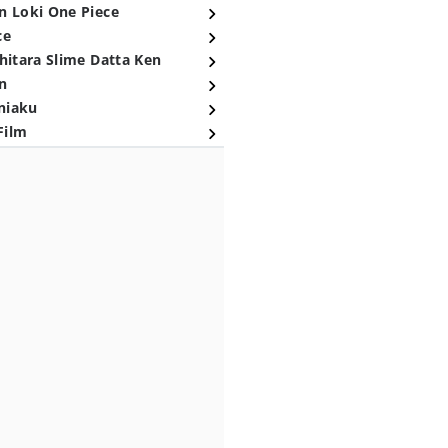
n Loki One Piece
ce
hitara Slime Datta Ken
n
niaku
Film