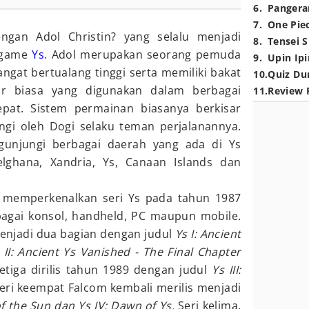
6
.
Pangera
7
.
One Pie
ngan Adol Christin? yang selalu menjadi
8
.
Tensei S
i game
Ys
. Adol merupakan seorang pemuda
9
.
Upin Ipi
ngat bertualang tinggi serta memiliki bakat
10
.
Quiz Du
 biasa yang digunakan dalam berbagai
11
.
Review 
pat. Sistem permainan biasanya berkisar
ngi oleh Dogi selaku teman perjalanannya.
gunjungi berbagai daerah yang ada di Ys
Felghana, Xandria, Ys, Canaan Islands dan
 memperkenalkan seri Ys pada tahun 1987
bagai konsol, handheld, PC maupun mobile.
enjadi dua bagian dengan judul
Ys I: Ancient
 II: Ancient Ys Vanished - The Final Chapter
tiga dirilis tahun 1989 dengan judul
Ys III:
seri keempat Falcom kembali merilis menjadi
of the Sun dan Ys IV: Dawn of Ys.
Seri kelima,