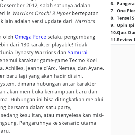
6
.
Pangera
8 Desember 2012, salah satunya adalah
7
.
One Pie
rilis
Warriors Orochi 3 Hyper
bertepatan
8
.
Tensei S
ak lain adalah versi update dari
Warriors
9
.
Upin Ipi
10
.
Quiz Du
n oleh
Omega Force
selaku pengembang
11
.
Review 
bih dari 130 karakter playable! Tidak
i dunia Dynasty Warriors dan
Samurai
menemui karakter game-game Tecmo Koei
a, Achilles, Jeanne d’Arc, Nemea, dan Ayane.
 baru lagi yang akan hadir di sini.
System, dimana hubungan antar karakter
ainan akan membuka kemampuan baru dan
a. Hubungan ini bisa ditingkatkan melalui
rung bersama dalam satu party,
edang kesulitan, atau menyelesaikan misi-
angsung. Pengaruhnya ke skenario utama
aru.