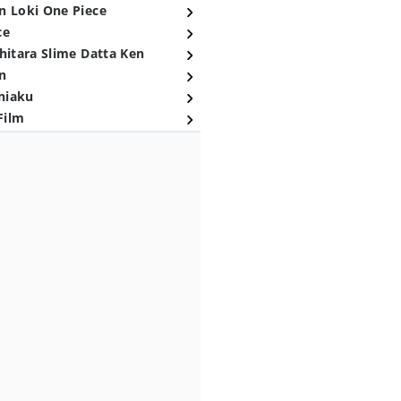
n Loki One Piece
ce
hitara Slime Datta Ken
n
niaku
Film