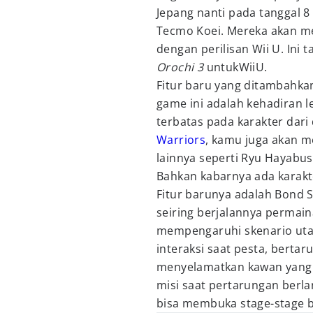
Jepang nanti pada tanggal 
Tecmo Koei. Mereka akan me
dengan perilisan Wii U. Ini t
Orochi 3
untukWiiU.
Fitur baru yang ditambahka
game ini adalah kehadiran le
terbatas pada karakter dar
Warriors
, kamu juga akan 
lainnya seperti Ryu Hayabus
Bahkan kabarnya ada karakter
Fitur barunya adalah Bond 
seiring berjalannya perm
mempengaruhi skenario utam
interaksi saat pesta, berta
menyelamatkan kawan yang s
misi saat pertarungan berl
bisa membuka stage-stage b