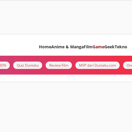
Home
Anime & Manga
Film
Game
Geek
Tekno
i IDN
Quiz Duniaku
Review Film
MVP dari Duniaku.com
On