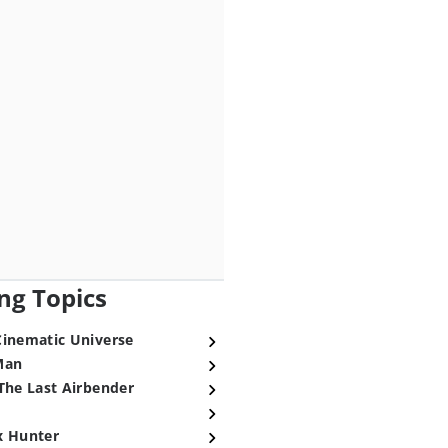
ng Topics
Cinematic Universe
Man
The Last Airbender
x Hunter