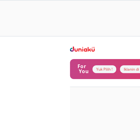
For
Yuk Pilih !
Iklanin d
You