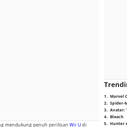
Trendi
1
.
Marvel 
2
.
Spider-
3
.
Avatar: 
4
.
Bleach
5
.
Hunter 
ang mendukung penuh perilisan
Wii U
di