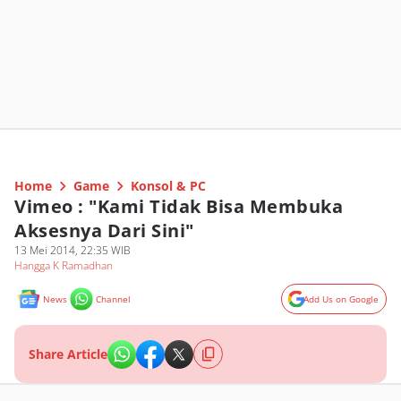
Home
Game
Konsol & PC
Vimeo : "Kami Tidak Bisa Membuka
Aksesnya Dari Sini"
13 Mei 2014, 22:35 WIB
Hangga K Ramadhan
News
Channel
Add Us on Google
Share Article