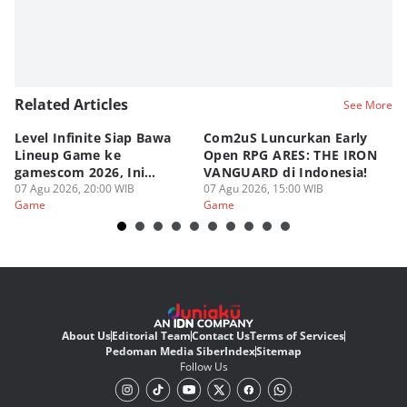
Related Articles
See More
Level Infinite Siap Bawa
Com2uS Luncurkan Early
R
Lineup Game ke
Open RPG ARES: THE IRON
Zo
gamescom 2026, Ini
VANGUARD di Indonesia!
Ke
Judulnya!
07 Agu 2026, 20:00 WIB
07 Agu 2026, 15:00 WIB
07
Game
Game
G
About Us
Editorial Team
Contact Us
Terms of Services
Pedoman Media Siber
Index
Sitemap
Follow Us