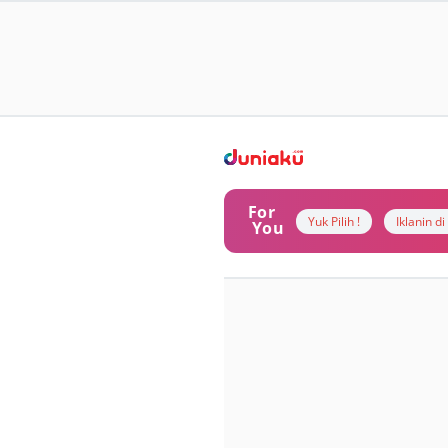
For
Yuk Pilih !
Iklanin d
You