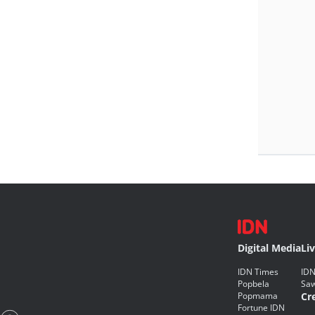
Digital Media
Li
IDN Times
IDN
Popbela
Saw
Popmama
Cr
Fortune IDN