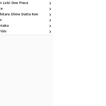
n Loki One Piece
ce
hitara Slime Datta Ken
n
niaku
Film