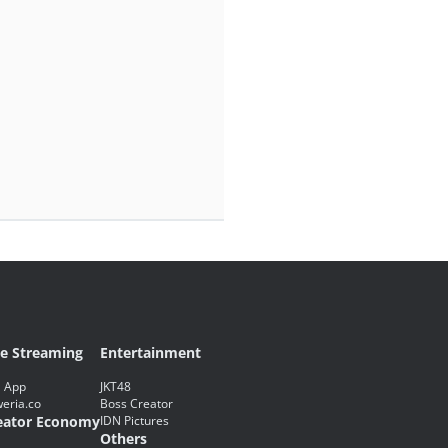
ve Streaming
Entertainment
 App
JKT48
eria.co
Boss Creator
eator Economy
IDN Pictures
Others