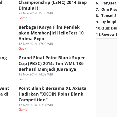
al
Championship (LSNC) 2014 Siap
6
.
Pangera
Dimulai !!
7
.
One Pie
21 Nov 2014, 15:58 WIB
8
.
Tensei S
Game
9
.
Upin Ipi
Berbagai Karya Film Pendek
10
.
Quiz Du
akan Membanjiri HelloFest 10
11
.
Review 
Anima Expo
18 Nov 2014, 17:03 WIB
Geek
ang
Grand Final Point Blank Super
Cup (PBSC) 2014: Tim WML 186
Berhasil Menjadi Juaranya
18 Nov 2014, 14:02 WIB
Game
vent
Point Blank Bersama XL Axiata
a di
Hadirkan "XKOIN Point Blank
Competition"
17 Nov 2014, 11:14 WIB
Game