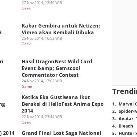
27 Nov 2014, 13:46 WIB
Geek
Kabar Gembira untuk Netizen:
3
Vimeo akan Kembali Dibuka
25 Nov 2014, 16:53 WIB
Geek
ri
Hasil DragonNest Wild Card
Event &amp; Gemscool
Commentator Contest
24 Nov 2014, 17:02 WIB
Game
Trendi
Ketika Eka Gustiwana Ikut
ng
Beraksi di HelloFest Anima Expo
1
.
Marvel 
2014
2
.
Spider-
22 Nov 2014, 23:44 WIB
3
.
Avatar: 
Geek
4
.
Bleach
) 2014
Grand Final Lost Saga National
5
.
Hunter 