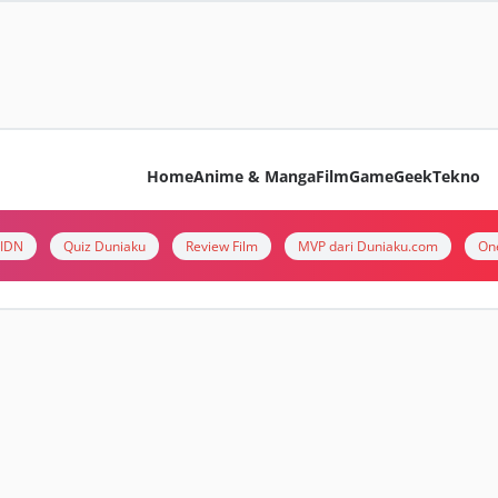
Home
Anime & Manga
Film
Game
Geek
Tekno
i IDN
Quiz Duniaku
Review Film
MVP dari Duniaku.com
On