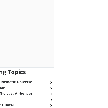
ng Topics
Cinematic Universe
Man
The Last Airbender
x Hunter