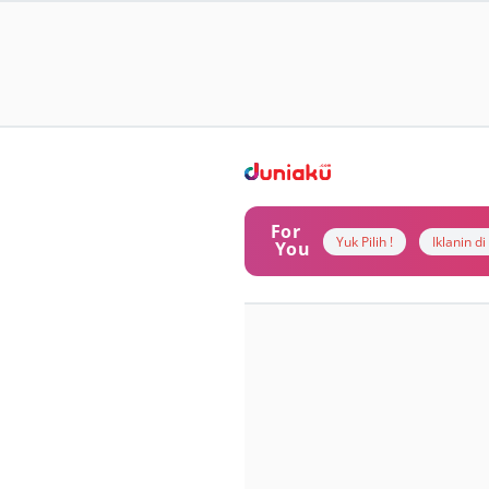
For
Yuk Pilih !
Iklanin d
You