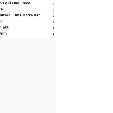
n Loki One Piece
ce
hitara Slime Datta Ken
n
niaku
Film