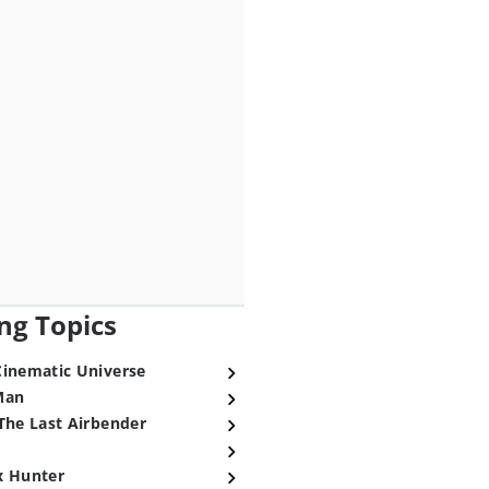
ng Topics
Cinematic Universe
Man
The Last Airbender
x Hunter