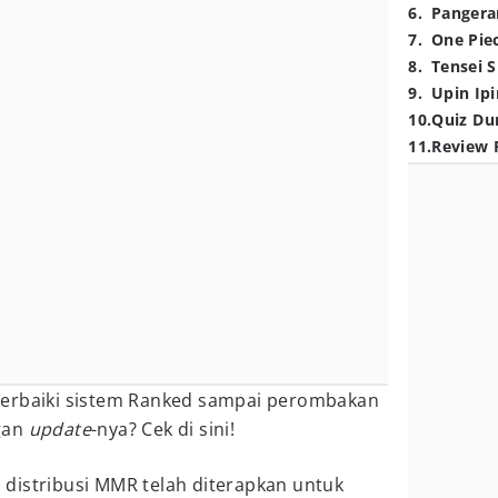
6
.
Pangera
7
.
One Pie
8
.
Tensei S
9
.
Upin Ipi
10
.
Quiz Du
11
.
Review 
erbaiki sistem Ranked sampai perombakan
gan
update
-nya? Cek di sini!
distribusi MMR telah diterapkan untuk