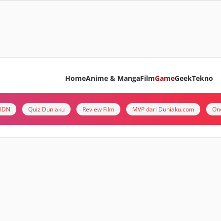
Home
Anime & Manga
Film
Game
Geek
Tekno
i IDN
Quiz Duniaku
Review Film
MVP dari Duniaku.com
On