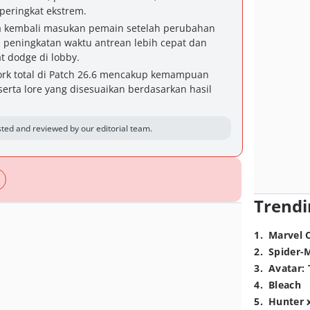
peringkat ekstrem.
kembali masukan pemain setelah perubahan
 peningkatan waktu antrean lebih cepat dan
t dodge di lobby.
rk total di Patch 26.6 mencakup kemampuan
serta lore yang disesuaikan berdasarkan hasil
ted and reviewed by our editorial team.
Trendi
1
.
Marvel 
2
.
Spider-
3
.
Avatar: 
4
.
Bleach
5
.
Hunter 