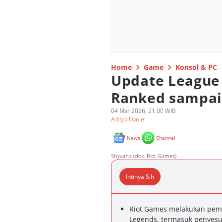
Home
Game
Konsol & PC
Update League 
Ranked sampai
04 Mar 2026, 21:00 WIB
Aditya Daniel
News
Channel
Shyvana (dok. Riot Games)
Intinya Sih
Riot Games melakukan pem
Legends, termasuk penyesu