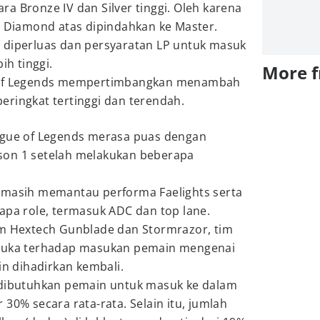
a Bronze IV dan Silver tinggi. Oleh karena
i Diamond atas dipindahkan ke Master.
 diperluas dan persyaratan LP untuk masuk
ih tinggi.
More 
 of Legends mempertimbangkan menambah
 peringkat tertinggi dan terendah.
ague of Legends merasa puas dengan
son 1 setelah melakukan beberapa
 masih memantau performa Faelights serta
apa role, termasuk ADC dan top lane.
em Hextech Gunblade dan Stormrazor, tim
rbuka terhadap masukan pemain mengenai
in dihadirkan kembali.
 dibutuhkan pemain untuk masuk ke dalam
30% secara rata-rata. Selain itu, jumlah