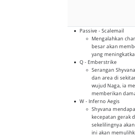
Passive - Scalemail
Mengalahkan cham
besar akan membe
yang meningkatka
Q - Emberstrike
Serangan Shyvana
dan area di sekitar
wujud Naga, ia m
memberikan damag
W - Inferno Aegis
Shyvana mendapatk
kecepatan gerak da
sekelilingnya aka
ini akan memulih