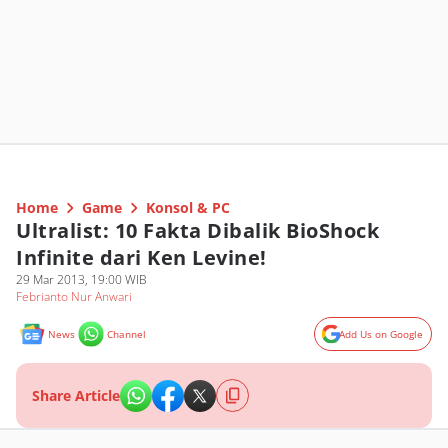
Home
Game
Konsol & PC
Ultralist: 10 Fakta Dibalik BioShock
Infinite dari Ken Levine!
29 Mar 2013, 19:00 WIB
Febrianto Nur Anwari
News
Channel
Add Us on Google
Share Article