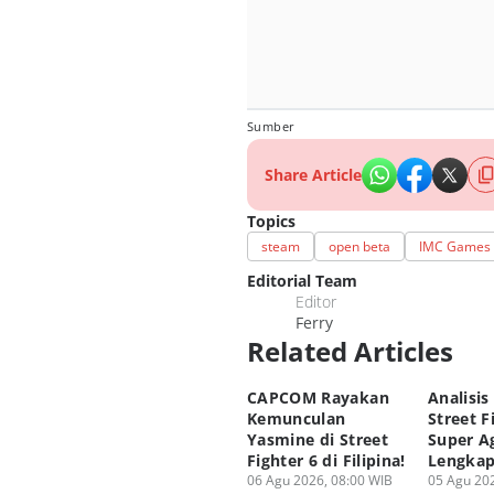
Sumber
Share Article
Topics
steam
open beta
IMC Games
Editorial Team
Editor
Ferry
Related Articles
CAPCOM Rayakan
Analisis
Kemunculan
Street F
Yasmine di Street
Super A
Fighter 6 di Filipina!
Lengka
06 Agu 2026, 08:00 WIB
05 Agu 202