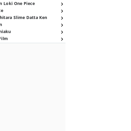
n Loki One Piece
ce
hitara Slime Datta Ken
n
niaku
Film