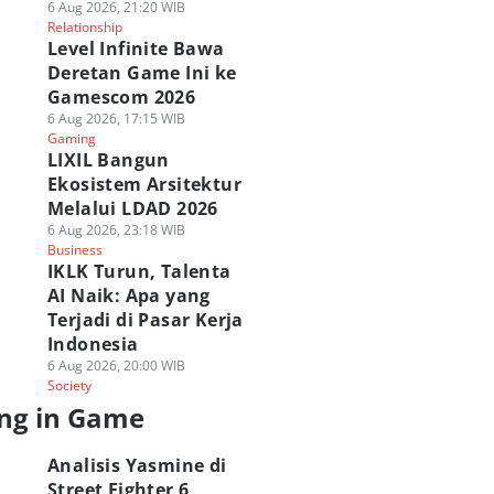
6 Aug 2026, 21:20 WIB
Relationship
Level Infinite Bawa
Deretan Game Ini ke
Gamescom 2026
6 Aug 2026, 17:15 WIB
Gaming
LIXIL Bangun
Ekosistem Arsitektur
Melalui LDAD 2026
6 Aug 2026, 23:18 WIB
Business
IKLK Turun, Talenta
AI Naik: Apa yang
Terjadi di Pasar Kerja
Indonesia
6 Aug 2026, 20:00 WIB
Society
nshin Impact
PUBG MOBILE
Festival Roblox
ng in Game
hirnya Tiba di
Berkolaborasi
Online KWA
ezhnaya Pada 12
dengan Spider-Man
CARNAVAL 2026
ustus!
Brand New Day!
Hadirkan Hadiah 
Analisis Yasmine di
 Agu 2026, 05:00 WIB
31 Jul 2026, 17:00 WIB
100 Juta!
Street Fighter 6,