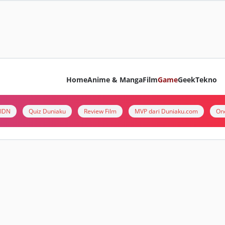
Home
Anime & Manga
Film
Game
Geek
Tekno
i IDN
Quiz Duniaku
Review Film
MVP dari Duniaku.com
On