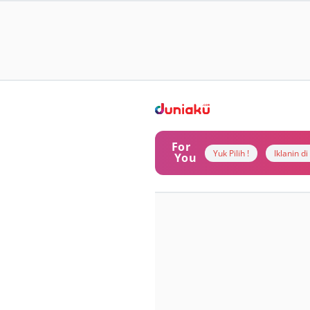
For
Yuk Pilih !
Iklanin d
You