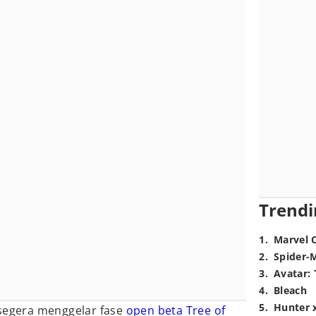
Trendi
1
.
Marvel 
2
.
Spider-
3
.
Avatar: 
4
.
Bleach
5
.
Hunter 
egera menggelar fase
open beta
Tree of