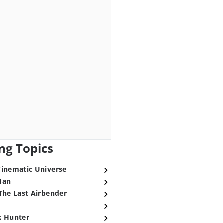
ng Topics
Cinematic Universe
Man
The Last Airbender
x Hunter