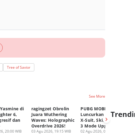
Tree of Savior
See More
 Yasmine di
ragingzet Obrolin
PUBG MOBILE
Ge
Trendi
ighter 6,
Juara Wuthering
Luncurkan Druvaen
Ak
gresif dan
Waves: Holographic
X-Suit, Skin Dengan
Sn
p
Overdrive 2026!
3 Mode Upgradable!
Ag
6, 20:00 WIB
03 Agu 2026, 19:15 WIB
02 Agu 2026, 05:00 WIB
01