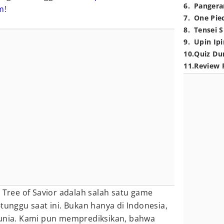
6
.
Pangera
m
!
7
.
One Pie
8
.
Tensei S
9
.
Upin Ipi
10
.
Quiz Du
11
.
Review 
a Tree of Savior adalah salah satu game
tunggu saat ini. Bukan hanya di Indonesia,
dunia. Kami pun memprediksikan, bahwa