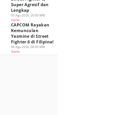
ame
Game
31 Jul 2026, 13:00 WIB
Super Agresif dan
Game
Lengkap
05 Agu 2026, 20:00 WIB
Game
CAPCOM Rayakan
Kemunculan
Yasmine di Street
Fighter 6 di Filipina!
06 Agu 2026, 08:00 WIB
Game