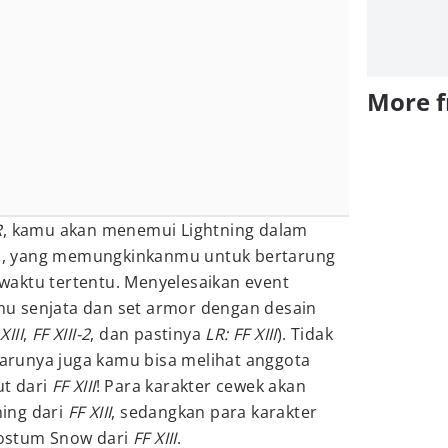
More 
R
, kamu akan menemui Lightning dalam
nts, yang memungkinkanmu untuk bertarung
aktu tertentu. Menyelesaikan event
u senjata dan set armor dengan desain
XIII
,
FF XIII-2
, dan pastinya
LR: FF XIII
). Tidak
rbarunya juga kamu bisa melihat anggota
t dari
FF XIII
! Para karakter cewek akan
ing dari
FF XIII
, sedangkan para karakter
ostum Snow dari
FF XIII
.