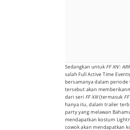
Sedangkan untuk
FF XIV: AR
salah Full Active Time Eve
bersamanya dalam periode w
tersebut akan memberikanm
dari seri
FF XIII
(termasuk
FF 
hanya itu, dalam trailer te
party yang melawan Bahamu
mendapatkan kostum Lightn
cowok akan mendapatkan k