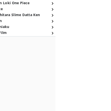
n Loki One Piece
ce
hitara Slime Datta Ken
n
niaku
Film