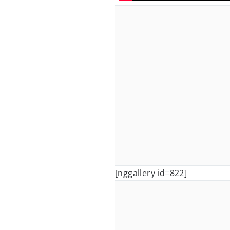
[nggallery id=822]