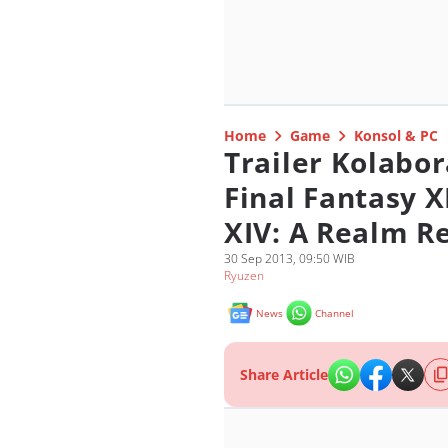
Home
Game
Konsol & PC
Trailer Kolabor
Final Fantasy X
XIV: A Realm R
30 Sep 2013, 09:50 WIB
Ryuzen
News
Channel
Share Article