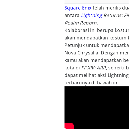
Square Enix
telah merilis d
antara
Lightning
Returns: Fin
Realm Reborn
.
Kolaborasi ini berupa kost
akan mendapatkan kostum kh
Petunjuk untuk mendapatka
Nova Chrysalia. Dengan men
kamu akan mendapatkan bebe
kota di
FF XIV: ARR
, seperti
dapat melihat aksi Lightnin
terbarunya di bawah ini.