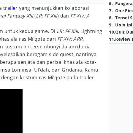
6
.
Pangera
ua
trailer
yang menunjukkan kolaborasi
7
.
One Pie
al Fantasy XIII
(
LR: FF XIII
) dan
FF XIV: A
8
.
Tensei S
9
.
Upin Ipi
um untuk kedua game. Di
LR: FF XIII
, Lightning
10
.
Quiz Du
as ala ras Mi’qote dari
FF XIV: ARR
.
11
.
Review 
n kostum ini tersembunyi dalam dunia
yelesaikan beragam side quest, nantinya
rapa senjata dan perisai khas ala kota-
 Limsa Lominsa, Ul’dah, dan Gridania. Kamu
g dengan kostum ras Mi’qote pada trailer