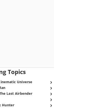
ng Topics
Cinematic Universe
Man
The Last Airbender
x Hunter