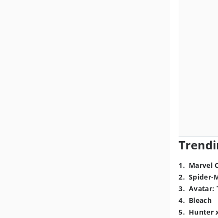
Trendi
1
.
Marvel 
2
.
Spider-
3
.
Avatar: 
4
.
Bleach
5
.
Hunter 