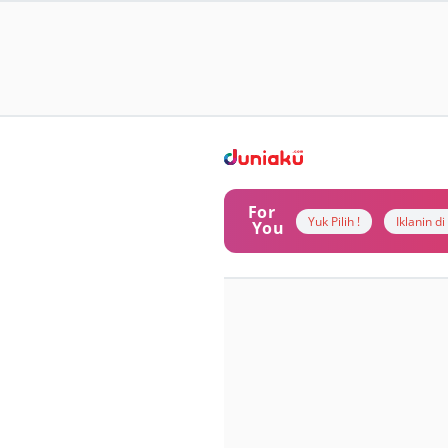
For
Yuk Pilih !
Iklanin d
You