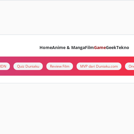
Home
Anime & Manga
Film
Game
Geek
Tekno
i IDN
Quiz Duniaku
Review Film
MVP dari Duniaku.com
On