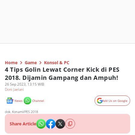
Home
Game
Konsol & PC
4 Tips Golin Lewat Corner Kick di PES
2018. Dijamin Gampang dan Ampuh!
26 Sep 2023, 13:15 WIB
Doni Jaelani
News
Channel
Add Us on Google
dok. Konami/PES 2018
Share Article