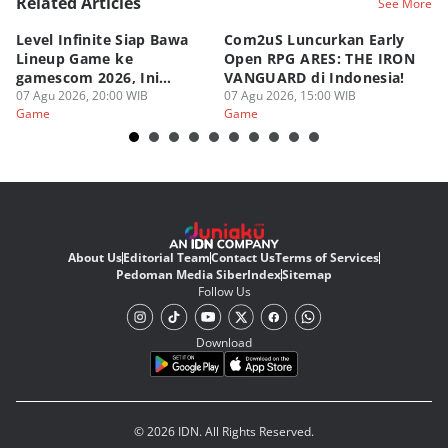
Related Articles
See More
Level Infinite Siap Bawa
Com2uS Luncurkan Early
R
Lineup Game ke
Open RPG ARES: THE IRON
Zo
gamescom 2026, Ini
VANGUARD di Indonesia!
Ke
Judulnya!
07 Agu 2026, 20:00 WIB
07 Agu 2026, 15:00 WIB
07
Game
Game
G
About Us
Editorial Team
Contact Us
Terms of Services
Pedoman Media Siber
Index
Sitemap
Follow Us
Download
© 2026 IDN. All Rights Reserved.