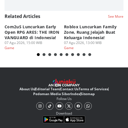
Related Articles
See More
Com2uS Luncurkan Early
Roblox Luncurkan Family
Y
Open RPG ARES: THE IRON
Zone, Ruang Jelajah Buat
Ra
VANGUARD di Indonesia!
Keluarga Indonesia!
K
07 Agu 2026, 15:00 WIB
07 Agu 2026, 13:00 WIB
07
Game
Game
G
About Us
Editorial Team
Contact Us
Terms of Services
Pedoman Media Siber
Index
Sitemap
Follow Us
Download