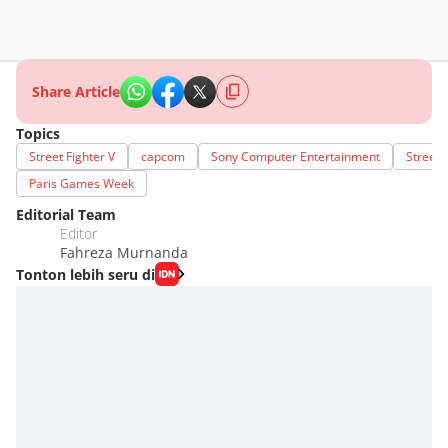
Share Article
Topics
Street Fighter V
capcom
Sony Computer Entertainment
Street 
Paris Games Week
Editorial Team
Editor
Fahreza Murnanda
Tonton lebih seru di