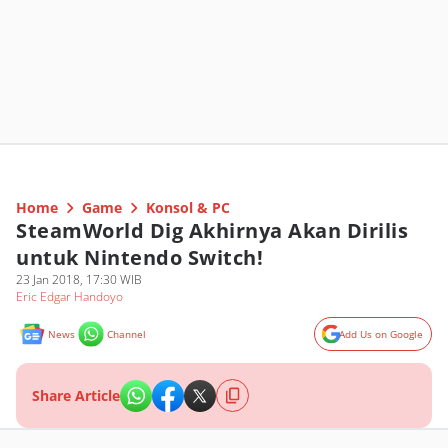
Home
Game
Konsol & PC
SteamWorld Dig Akhirnya Akan Dirilis
untuk Nintendo Switch!
23 Jan 2018, 17:30 WIB
Eric Edgar Handoyo
News
Channel
Add Us on Google
Share Article