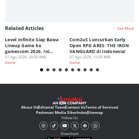
Related Articles
See More
Level Infinite Siap Bawa
Com2uS Luncurkan Early
R
Lineup Game ke
Open RPG ARES: THE IRON
Zo
gamescom 2026, Ini
VANGUARD di Indonesia!
Ke
Judulnya!
07 Agu 2026, 20:00 WIB
07 Agu 2026, 15:00 WIB
07
Game
Game
G
About Us
Editorial Team
Contact Us
Terms of Services
Pedoman Media Siber
Index
Sitemap
Follow Us
Download