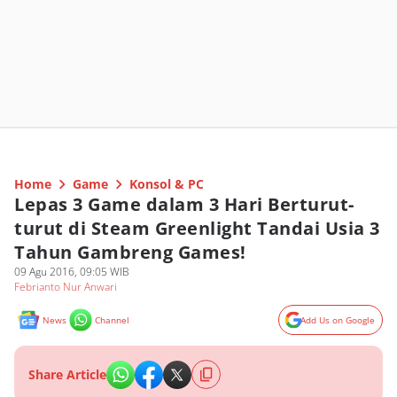
Home
Game
Konsol & PC
Lepas 3 Game dalam 3 Hari Berturut-
turut di Steam Greenlight Tandai Usia 3
Tahun Gambreng Games!
09 Agu 2016, 09:05 WIB
Febrianto Nur Anwari
News
Channel
Add Us on Google
Share Article