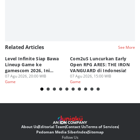
Related Articles
See More
Level Infinite Siap Bawa
Com2uS Luncurkan Early
R
Lineup Game ke
Open RPG ARES: THE IRON
Zo
gamescom 2026, Ini
VANGUARD di Indonesia!
Ke
Judulnya!
07 Agu 2026, 20:00 WIB
07 Agu 2026, 15:00 WIB
07
Game
Game
G
About Us
Editorial Team
Contact Us
Terms of Services
Pedoman Media Siber
Index
Sitemap
Follow Us