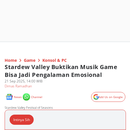
Home
Game
Konsol & PC
Stardew Valley Buktikan Musik Game
Bisa Jadi Pengalaman Emosional
21 Sep 2025, 14:00 WIB
Dimas Ramadhan
News
Channel
Add Us on Google
Stardew Valley Festival of Seasons
Intinya Sih