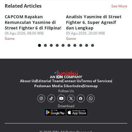
Related Articles
See More
CAPCOM Rayakan
Analisis Yasmine di Street
ra
Kemunculan Yasmine di
Fighter 6, Super Agresif
W
Street Fighter 6 di Filipina!
dan Lengkap
Ho
06 Agu 2026, 08:00 WIB
05 Agu 2026, 20:00 WIB
20
03
Game
Game
G
About Us
Editorial Team
Contact Us
Terms of Services
Pedoman Media Siber
Index
Sitemap
Follow Us
Download