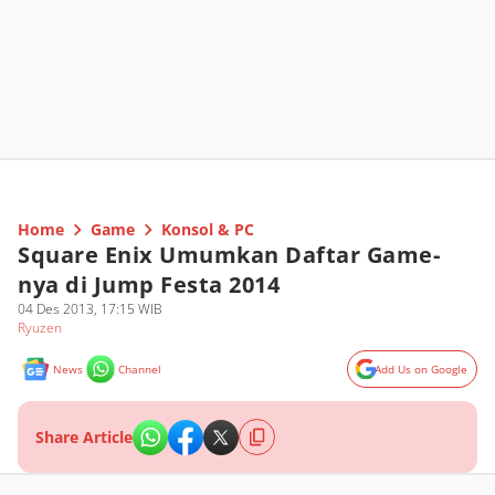
Home
Game
Konsol & PC
Square Enix Umumkan Daftar Game-
nya di Jump Festa 2014
04 Des 2013, 17:15 WIB
Ryuzen
News
Channel
Add Us on Google
Share Article