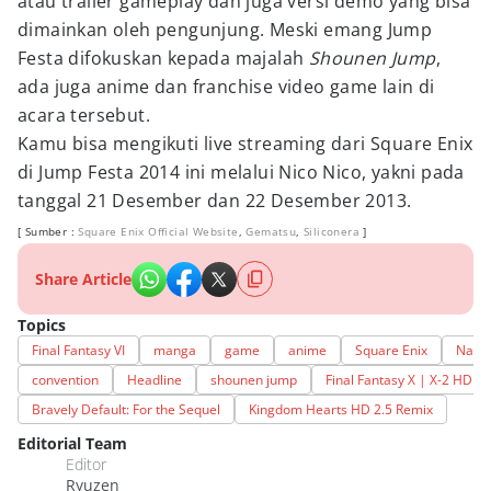
atau trailer gameplay dan juga versi demo yang bisa
dimainkan oleh pengunjung. Meski emang Jump
Festa difokuskan kepada majalah
Shounen Jump
,
ada juga anime dan franchise video game lain di
acara tersebut.
Kamu bisa mengikuti live streaming dari Square Enix
di Jump Festa 2014 ini melalui Nico Nico, yakni pada
tanggal 21 Desember dan 22 Desember 2013.
[ Sumber :
Square Enix Official Website
,
Gematsu
,
Siliconera
]
Share Article
Topics
Final Fantasy VI
manga
game
anime
Square Enix
Namc
convention
Headline
shounen jump
Final Fantasy X | X-2 HD R
Bravely Default: For the Sequel
Kingdom Hearts HD 2.5 Remix
Editorial Team
Editor
Ryuzen