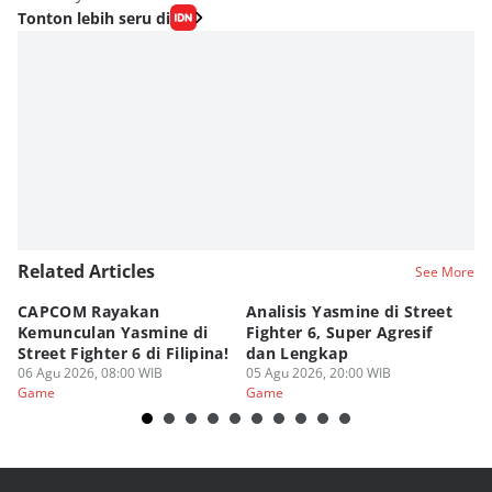
Tonton lebih seru di
Related Articles
See More
CAPCOM Rayakan
Analisis Yasmine di Street
ra
Kemunculan Yasmine di
Fighter 6, Super Agresif
W
Street Fighter 6 di Filipina!
dan Lengkap
Ho
06 Agu 2026, 08:00 WIB
05 Agu 2026, 20:00 WIB
20
03
Game
Game
G