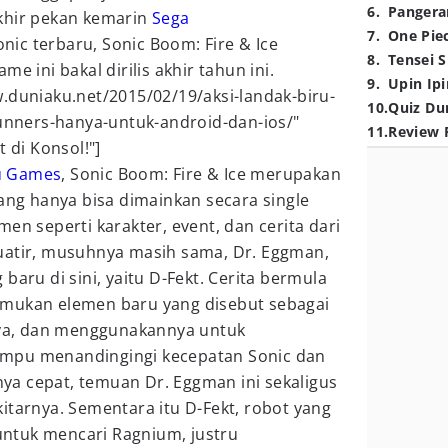
6
.
Pangera
khir pekan kemarin
Sega
7
.
One Pie
ic terbaru, Sonic Boom: Fire & Ice
8
.
Tensei S
e ini bakal dirilis akhir tahun ini.
9
.
Upin Ipi
.duniaku.net/2015/02/19/aksi-landak-biru-
10
.
Quiz Du
runners-hanya-untuk-android-dan-ios/"
11
.
Review 
t di Konsol!"]
u Games
, Sonic Boom: Fire & Ice merupakan
yang hanya bisa dimainkan secara single
en seperti karakter, event, dan cerita dari
uatir, musuhnya masih sama, Dr. Eggman,
baru di sini, yaitu D-Fekt. Cerita bermula
emukan elemen baru yang disebut sebagai
a, dan menggunakannya untuk
mpu menandingingi kecepatan Sonic dan
a cepat, temuan Dr. Eggman ini sekaligus
itarnya. Sementara itu D-Fekt, robot yang
ntuk mencari Ragnium, justru