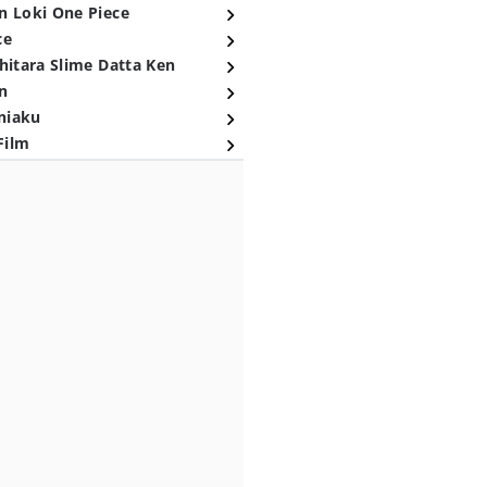
n Loki One Piece
ce
hitara Slime Datta Ken
n
niaku
Film