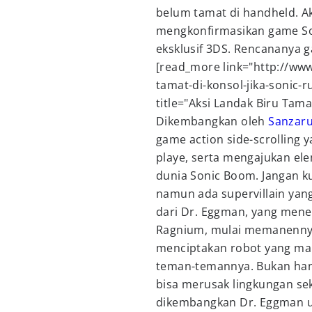
belum tamat di handheld. A
mengkonfirmasikan game Son
eksklusif 3DS. Rencananya gam
[read_more link="http://www
tamat-di-konsol-jika-sonic-
title="Aksi Landak Biru Tama
Dikembangkan oleh
Sanzar
game action side-scrolling 
playe, serta mengajukan elem
dunia Sonic Boom. Jangan k
namun ada supervillain yang 
dari Dr. Eggman, yang men
Ragnium, mulai memanenny
menciptakan robot yang ma
teman-temannya. Bukan hany
bisa merusak lingkungan sek
dikembangkan Dr. Eggman u