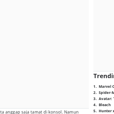
Trendi
1
.
Marvel 
2
.
Spider-
3
.
Avatar: 
4
.
Bleach
5
.
Hunter 
ita anggap saja tamat di konsol. Namun