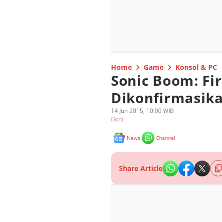
Home
Game
Konsol & PC
Sonic Boom: Fir
Dikonfirmasik
14 Jun 2015, 10:00 WIB
Doni
News
Channel
Share Article