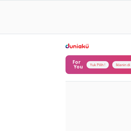
For
Yuk Pilih !
Iklanin d
You