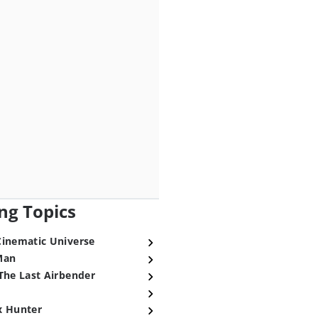
ng Topics
Cinematic Universe
Man
The Last Airbender
x Hunter