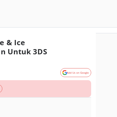
e & Ice
an Untuk 3DS
Add Us on Google