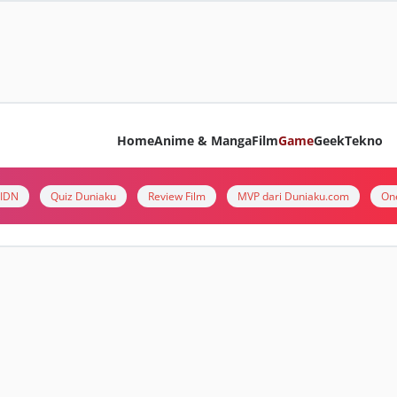
Home
Anime & Manga
Film
Game
Geek
Tekno
i IDN
Quiz Duniaku
Review Film
MVP dari Duniaku.com
On