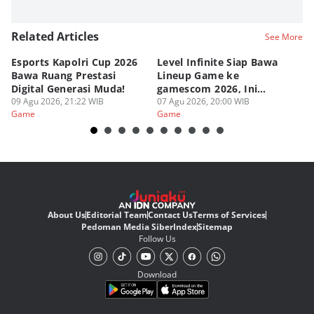
Related Articles
See More
Esports Kapolri Cup 2026
Level Infinite Siap Bawa
C
Bawa Ruang Prestasi
Lineup Game ke
O
Digital Generasi Muda!
gamescom 2026, Ini
V
09 Agu 2026, 21:22 WIB
Judulnya!
07 Agu 2026, 20:00 WIB
07
Game
Game
G
About Us
Editorial Team
Contact Us
Terms of Services
Pedoman Media Siber
Index
Sitemap
Follow Us
Download