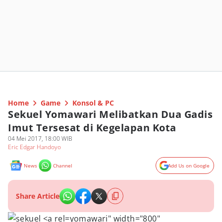
Home
Game
Konsol & PC
Sekuel Yomawari Melibatkan Dua Gadis
Imut Tersesat di Kegelapan Kota
04 Mei 2017, 18:00 WIB
Eric Edgar Handoyo
News
Channel
Add Us on Google
Share Article
yomawari" width="800"