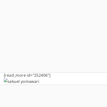
[read_more id="252406"]