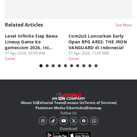
Related Articles
See More
Level Infinite Siap Bawa
Com2uS Luncurkan Early
R
Lineup Game ke
Open RPG ARES: THE IRON
Zo
gamescom 2026, Ini
VANGUARD di Indonesia!
Ke
Judulnya!
07 Agu 2026, 20:00 WIB
07 Agu 2026, 15:00 WIB
07
Game
Game
G
About Us
Editorial Team
Contact Us
Terms of Services
Pedoman Media Siber
Index
Sitemap
Follow Us
Download