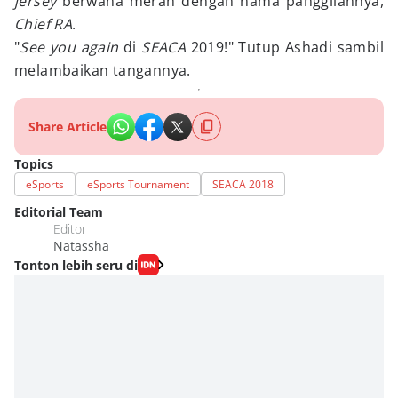
jersey
berwana merah dengan nama panggilannya,
Chief RA
.
"
See you again
di
SEACA
2019!" Tutup Ashadi sambil
melambaikan tangannya.
Share Article
Topics
eSports
eSports Tournament
SEACA 2018
Editorial Team
Editor
Natassha
Tonton lebih seru di