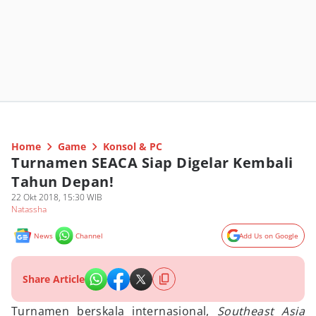
Home
Game
Konsol & PC
Turnamen SEACA Siap Digelar Kembali
Tahun Depan!
22 Okt 2018, 15:30 WIB
Natassha
News
Channel
Add Us on Google
Share Article
Turnamen berskala internasional,
Southeast Asia