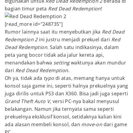
digunakan untuk
Red Dead Redemption 2
berada di
bagian timur peta
Red Dead Redemption
!
[read_more id="248735"]
Rumor lainnya saat itu menyebutkan jika
Red Dead
Redemption 2
ini justru menjadi prekuel dari
Red
Dead Redemption
. Salah satu indikasinya, dalam
peta yang bocor tidak ada jalur kereta api,
menandakan bahwa
setting
waktunya akan mundur
dari
Red Dead Redemption
.
Oh ya, tidak ada
typo
di atas, memang hanya untuk
konsol saja game ini, seperti halnya prekuelnya yang
juga dirilis untuk PS3 dan X360. Bisa jadi juga seperti
Grand Theft Auto V
, versi PC-nya bakal menyusul
belakangan. Namun jika ternyata sama seperti
prekuelnya eksklusif konsol, setidaknya kalian kini
ada alasan membeli konsol, dan
move-on
dari game
PC.