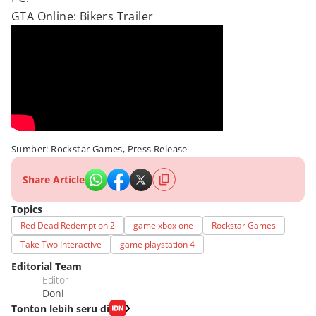
GTA Online: Bikers Trailer
Sumber: Rockstar Games, Press Release
Share Article
Topics
Red Dead Redemption 2
game xbox one
Rockstar Games
Take Two Interactive
game playstation 4
Editorial Team
Editor
Doni
Tonton lebih seru di