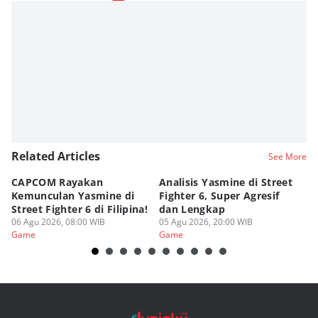
Related Articles
See More
CAPCOM Rayakan
Analisis Yasmine di Street
ra
Kemunculan Yasmine di
Fighter 6, Super Agresif
W
Street Fighter 6 di Filipina!
dan Lengkap
Ho
06 Agu 2026, 08:00 WIB
05 Agu 2026, 20:00 WIB
20
03
Game
Game
G