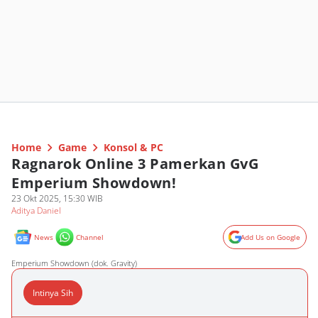
Home
Game
Konsol & PC
Ragnarok Online 3 Pamerkan GvG
Emperium Showdown!
23 Okt 2025, 15:30 WIB
Aditya Daniel
News
Channel
Add Us on Google
Emperium Showdown (dok. Gravity)
Intinya Sih