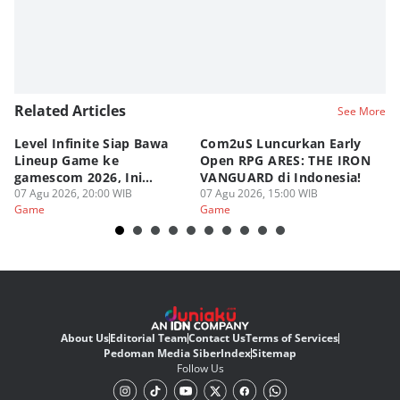
Related Articles
See More
Level Infinite Siap Bawa
Com2uS Luncurkan Early
R
Lineup Game ke
Open RPG ARES: THE IRON
Zo
gamescom 2026, Ini
VANGUARD di Indonesia!
Ke
Judulnya!
07 Agu 2026, 20:00 WIB
07 Agu 2026, 15:00 WIB
07
Game
Game
G
About Us
Editorial Team
Contact Us
Terms of Services
Pedoman Media Siber
Index
Sitemap
Follow Us