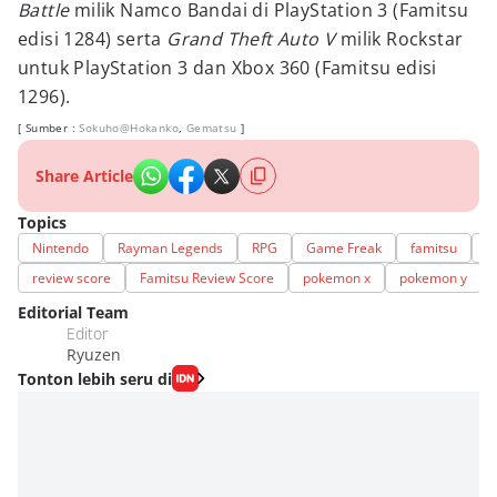
Battle
milik Namco Bandai di PlayStation 3 (Famitsu
edisi 1284) serta
Grand Theft Auto V
milik Rockstar
untuk PlayStation 3 dan Xbox 360 (Famitsu edisi
1296).
[ Sumber :
Sokuho@Hokanko
,
Gematsu
]
Share Article
Topics
Nintendo
Rayman Legends
RPG
Game Freak
famitsu
H
review score
Famitsu Review Score
pokemon x
pokemon y
Editorial Team
Editor
Ryuzen
Tonton lebih seru di