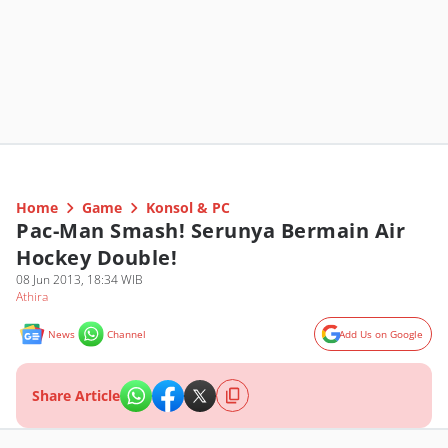
Home
Game
Konsol & PC
Pac-Man Smash! Serunya Bermain Air
Hockey Double!
08 Jun 2013, 18:34 WIB
Athira
News
Channel
Add Us on Google
Share Article