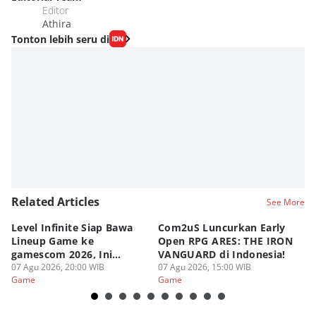
Editor
Athira
Tonton lebih seru di
Related Articles
See More
Level Infinite Siap Bawa
Com2uS Luncurkan Early
R
Lineup Game ke
Open RPG ARES: THE IRON
Zo
gamescom 2026, Ini
VANGUARD di Indonesia!
Ke
Judulnya!
07 Agu 2026, 20:00 WIB
07 Agu 2026, 15:00 WIB
07
Game
Game
G