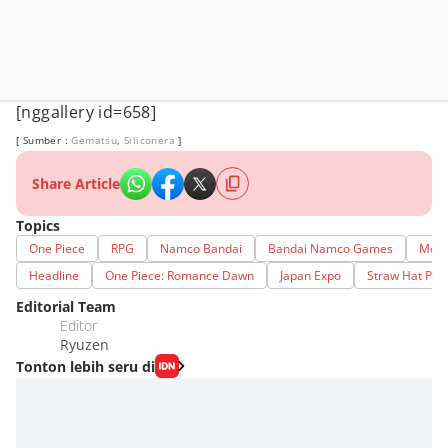
[nggallery id=658]
[ Sumber :
Gematsu
,
Siliconera
]
Share Article
Topics
One Piece
RPG
Namco Bandai
Bandai Namco Games
Monk
Headline
One Piece: Romance Dawn
Japan Expo
Straw Hat Pira
Editorial Team
Editor
Ryuzen
Tonton lebih seru di