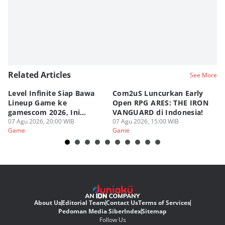
Related Articles
See More
Level Infinite Siap Bawa
Com2uS Luncurkan Early
R
Lineup Game ke
Open RPG ARES: THE IRON
Zo
gamescom 2026, Ini
VANGUARD di Indonesia!
Ke
Judulnya!
07 Agu 2026, 20:00 WIB
07 Agu 2026, 15:00 WIB
07
Game
Game
G
About Us
Editorial Team
Contact Us
Terms of Services
Pedoman Media Siber
Index
Sitemap
Follow Us