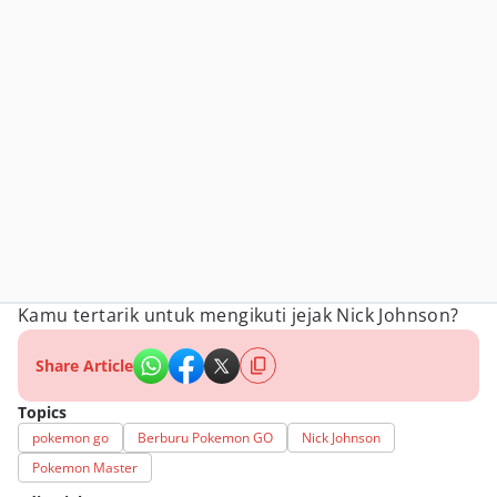
Kamu tertarik untuk mengikuti jejak Nick Johnson?
Share Article
Topics
pokemon go
Berburu Pokemon GO
Nick Johnson
Pokemon Master