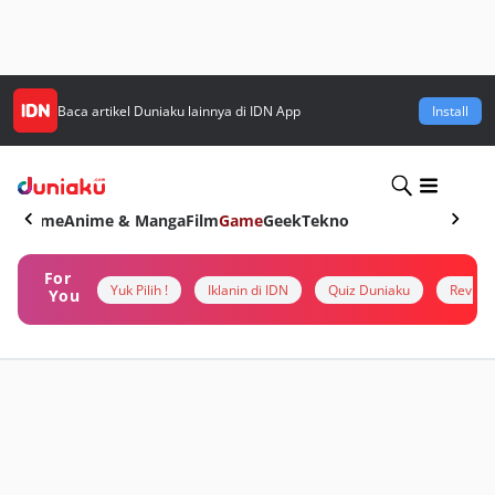
Baca artikel
Duniaku
lainnya di IDN App
Install
Home
Anime & Manga
Film
Game
Geek
Tekno
For
Yuk Pilih !
Iklanin di IDN
Quiz Duniaku
Review
You