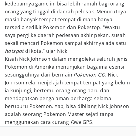
kedepannya game ini bisa lebih ramah bagi orang-
orang yang tinggal di daerah pelosok. Menurutnya
masih banyak tempat-tempat di mana hanya
tersedia sedikit Pokemon dan Pokestop. "Waktu
saya pergi ke daerah pedesaan akhir pekan, susah
sekali mencari Pokemon sampai akhirnya ada satu
hotspot
di kota," ujar Nick.
Kisah Nick Johnson dalam mengoleksi seluruh jenis
Pokemon di Amerika menunjukan bagaima esensi
sesungguhnya dari bermain
Pokemon GO
. Nick
Johnson rela menjelajah tempat-tempat yang belum
ia kunjungi, bertemu orang-orang baru dan
mendapatkan pengalaman berharga selama
beruburu Pokemon. Yap, bisa dibilang Nick Johnson
adalah seorang Pokemon Master sejati tanpa
menggunakan cara curang
Fake
GPS.