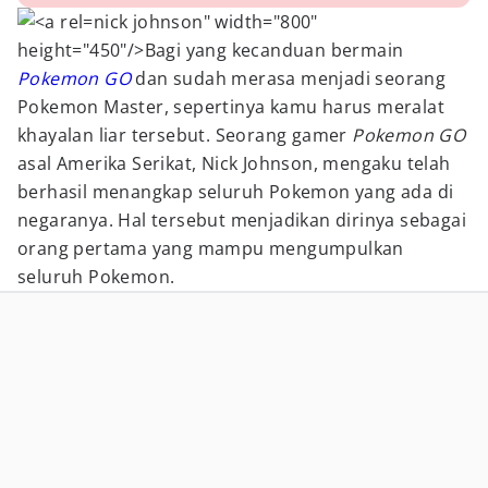
nick johnson" width="800"
height="450"/>Bagi yang kecanduan bermain
Pokemon GO
dan sudah merasa menjadi seorang
Pokemon Master, sepertinya kamu harus meralat
khayalan liar tersebut. Seorang gamer
Pokemon GO
asal Amerika Serikat, Nick Johnson, mengaku telah
berhasil menangkap seluruh Pokemon yang ada di
negaranya. Hal tersebut menjadikan dirinya sebagai
orang pertama yang mampu mengumpulkan
seluruh Pokemon.