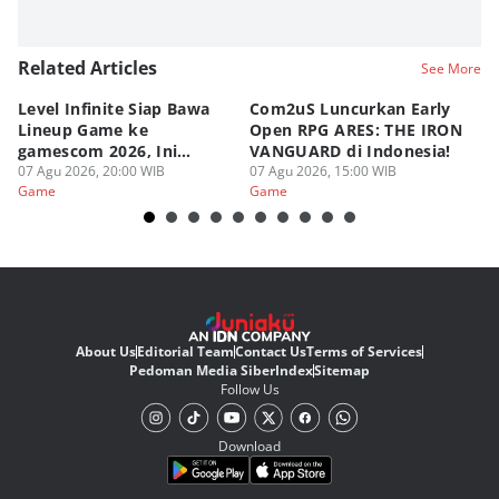
Related Articles
See More
Level Infinite Siap Bawa
Com2uS Luncurkan Early
R
Lineup Game ke
Open RPG ARES: THE IRON
Zo
gamescom 2026, Ini
VANGUARD di Indonesia!
Ke
Judulnya!
07 Agu 2026, 20:00 WIB
07 Agu 2026, 15:00 WIB
07
Game
Game
G
About Us
Editorial Team
Contact Us
Terms of Services
Pedoman Media Siber
Index
Sitemap
Follow Us
Download