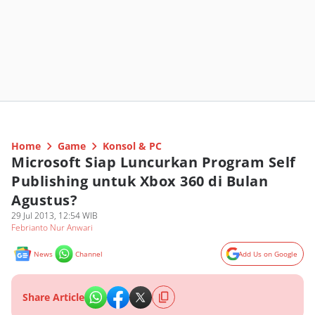
Home
Game
Konsol & PC
Microsoft Siap Luncurkan Program Self
Publishing untuk Xbox 360 di Bulan
Agustus?
29 Jul 2013, 12:54 WIB
Febrianto Nur Anwari
News
Channel
Add Us on Google
Share Article