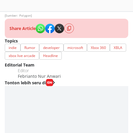
[Sumber: Polygon]
Share Article
Topics
indie
Rumor
developer
microsoft
Xbox 360
XBLA
xbox live arcade
Headline
Editorial Team
Editor
Febrianto Nur Anwari
Tonton lebih seru di