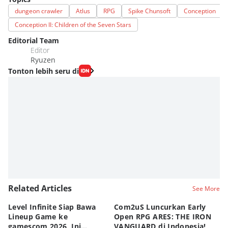
dungeon crawler
Atlus
RPG
Spike Chunsoft
Conception
Conception II: Children of the Seven Stars
Editorial Team
Editor
Ryuzen
Tonton lebih seru di
Related Articles
See More
Level Infinite Siap Bawa
Com2uS Luncurkan Early
R
Lineup Game ke
Open RPG ARES: THE IRON
Zo
gamescom 2026, Ini
VANGUARD di Indonesia!
Ke