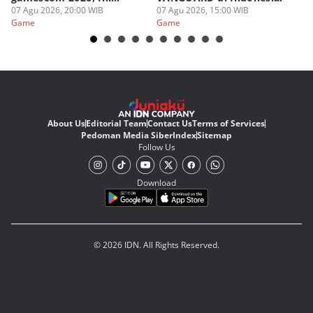
Judulnya!
07 Agu 2026, 20:00 WIB
07 Agu 2026, 15:00 WIB
07
Game
Game
G
About Us
Editorial Team
Contact Us
Terms of Services
Pedoman Media Siber
Index
Sitemap
Follow Us
Download
© 2026 IDN. All Rights Reserved.