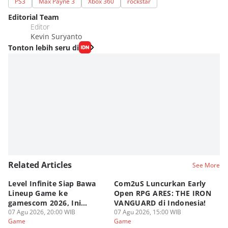
PS3
Max Payne 3
Xbox 360
rockstar
Editorial Team
Editor
Kevin Suryanto
Tonton lebih seru di
Related Articles
See More
Level Infinite Siap Bawa
Com2uS Luncurkan Early
R
Lineup Game ke
Open RPG ARES: THE IRON
Zo
gamescom 2026, Ini
VANGUARD di Indonesia!
Ke
Judulnya!
07 Agu 2026, 20:00 WIB
07 Agu 2026, 15:00 WIB
07
Game
Game
G