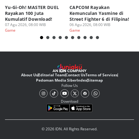
Yu-Gi-Oh! MASTER DUEL
CAPCOM Rayakan
An
Rayakan 100 Juta
Kemunculan Yasmine di
Fi
Kumulatif Download!
Street Fighter 6 di Filipina!
d
07 Agu 2026, 08:00 WIB
06 Agu 2026, 08:00 WIB
05
Game
Game
G
About Us
Editorial Team
Contact Us
Terms of Services
Pedoman Media Siber
Index
Sitemap
Follow Us
Download
© 2026 IDN. All Rights Reserved.