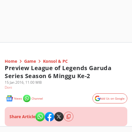
Home
Game
Konsol & PC
Preview League of Legends Garuda
Series Season 6 Minggu Ke-2
15 Jan 2016, 11:00 WIB
Doni
News
Channel
Add Us on Google
Share Article