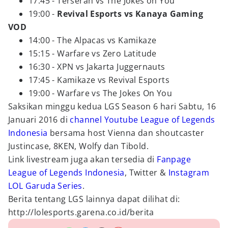
17:45 - Terserah vs The Jokes on You
19:00 -
Revival Esports vs Kanaya Gaming
VOD
14:00 - The Alpacas vs Kamikaze
15:15 - Warfare vs Zero Latitude
16:30 - XPN vs Jakarta Juggernauts
17:45 - Kamikaze vs Revival Esports
19:00 - Warfare vs The Jokes On You
Saksikan minggu kedua LGS Season 6 hari Sabtu, 16
Januari 2016 di
channel Youtube League of Legends
Indonesia
bersama host Vienna dan shoutcaster
Justincase, 8KEN, Wolfy dan Tibold.
Link livestream juga akan tersedia di
Fanpage
League of Legends Indonesia
, Twitter &
Instagram
LOL Garuda Series
.
Berita tentang LGS lainnya dapat dilihat di:
http://lolesports.garena.co.id/berita