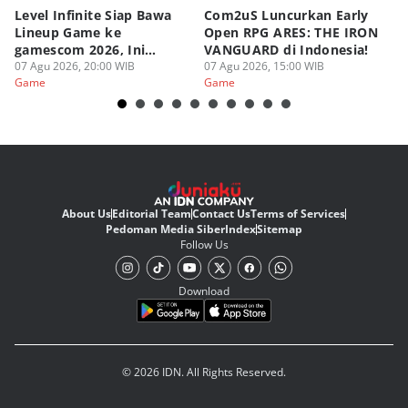
Level Infinite Siap Bawa
Com2uS Luncurkan Early
R
Lineup Game ke
Open RPG ARES: THE IRON
Zo
gamescom 2026, Ini
VANGUARD di Indonesia!
Ke
Judulnya!
07 Agu 2026, 20:00 WIB
07 Agu 2026, 15:00 WIB
07
Game
Game
G
About Us
Editorial Team
Contact Us
Terms of Services
Pedoman Media Siber
Index
Sitemap
Follow Us
Download
© 2026 IDN. All Rights Reserved.