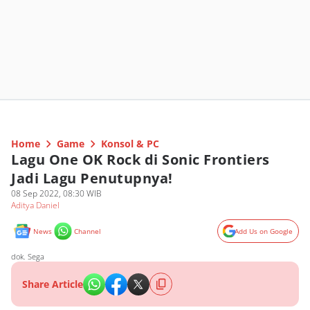
Home
Game
Konsol & PC
Lagu One OK Rock di Sonic Frontiers
Jadi Lagu Penutupnya!
08 Sep 2022, 08:30 WIB
Aditya Daniel
News
Channel
Add Us on Google
dok. Sega
Share Article