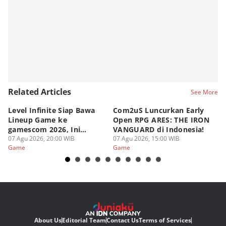
Related Articles
See More
Level Infinite Siap Bawa
Com2uS Luncurkan Early
R
Lineup Game ke
Open RPG ARES: THE IRON
Zo
gamescom 2026, Ini
VANGUARD di Indonesia!
Ke
Judulnya!
07 Agu 2026, 20:00 WIB
07 Agu 2026, 15:00 WIB
07
Game
Game
G
About Us
Editorial Team
Contact Us
Terms of Services