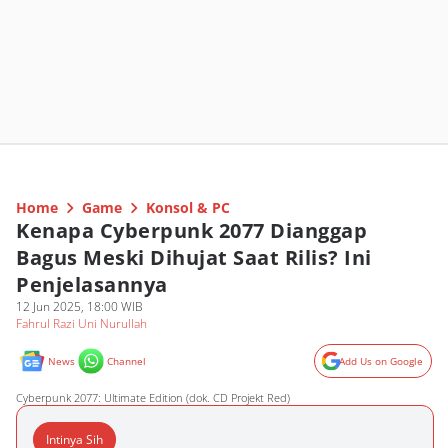
Home
Game
Konsol & PC
Kenapa Cyberpunk 2077 Dianggap
Bagus Meski Dihujat Saat Rilis? Ini
Penjelasannya
12 Jun 2025, 18:00 WIB
Fahrul Razi Uni Nurullah
News
Channel
Add Us on Google
Cyberpunk 2077: Ultimate Edition (dok. CD Projekt Red)
Intinya Sih