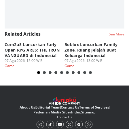
Related Articles
See More
Com2uS Luncurkan Early
Roblox Luncurkan Family
Y
Open RPG ARES: THE IRON
Zone, Ruang Jelajah Buat
Ra
VANGUARD di Indonesia!
Keluarga Indonesia!
K
07 Agu 2026, 15:00 WIB
07 Agu 2026, 13:00 WIB
07
Game
Game
G
About Us
Editorial Team
Contact Us
Terms of Services
Pedoman Media Siber
Index
Sitemap
Follow Us