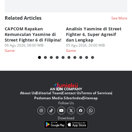
Related Articles
See More
CAPCOM Rayakan
Analisis Yasmine di Street
ra
Kemunculan Yasmine di
Fighter 6, Super Agresif
W
Street Fighter 6 di Filipina!
dan Lengkap
Ho
06 Agu 2026, 08:00 WIB
05 Agu 2026, 20:00 WIB
20
03
Game
Game
G
About Us
Editorial Team
Contact Us
Terms of Services
Pedoman Media Siber
Index
Sitemap
Follow Us
Download