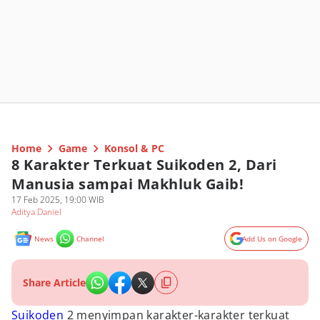
Home
Game
Konsol & PC
8 Karakter Terkuat Suikoden 2, Dari
Manusia sampai Makhluk Gaib!
17 Feb 2025, 19:00 WIB
Aditya Daniel
News
Channel
Add Us on Google
Share Article
Suikoden
2 menyimpan karakter-karakter terkuat