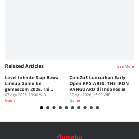
Related Articles
See More
Level Infinite Siap Bawa
Com2uS Luncurkan Early
R
Lineup Game ke
Open RPG ARES: THE IRON
Zo
gamescom 2026, Ini
VANGUARD di Indonesia!
Ke
Judulnya!
07 Agu 2026, 20:00 WIB
07 Agu 2026, 15:00 WIB
07
Game
Game
G