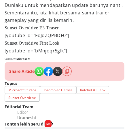
Duniaku untuk mendapatkan update barunya nanti.
Sementara itu, kita lihat bersama-sama trailer
gameplay yang dirilis kemarin.
Sunset Overdrive E3 Teaser
[youtube id="FqJdZQPBDF0"]
Sunset Overdrive First Look
[youtube id="bMnjoqr5glk"]
Sumber:
Microsoft
Share Article
Topics
Microsoft Studios
Insomniac Games
Ratchet & Clank
Sunset Overdrive
Editorial Team
Editor
Urameshi
Tonton lebih seru di