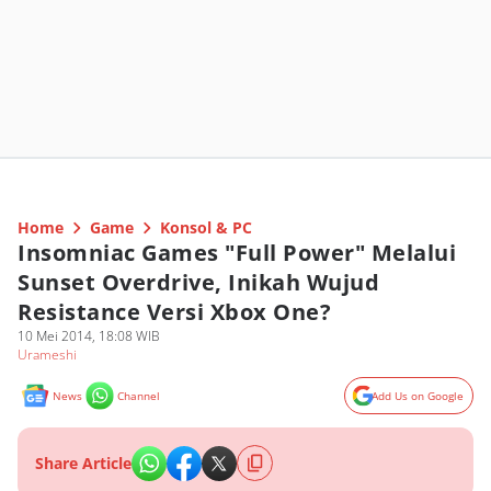
Home
Game
Konsol & PC
Insomniac Games "Full Power" Melalui
Sunset Overdrive, Inikah Wujud
Resistance Versi Xbox One?
10 Mei 2014, 18:08 WIB
Urameshi
News
Channel
Add Us on Google
Share Article