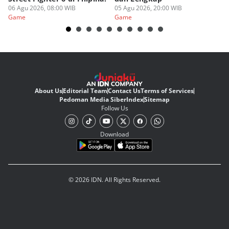
06 Agu 2026, 08:00 WIB
05 Agu 2026, 20:00 WIB
20
03
Game
Game
G
About Us
Editorial Team
Contact Us
Terms of Services
Pedoman Media Siber
Index
Sitemap
Follow Us
Download
© 2026 IDN. All Rights Reserved.