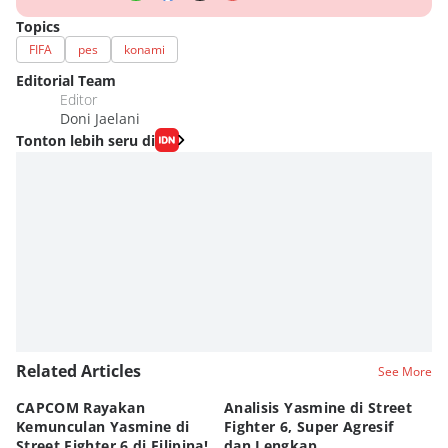
Topics
FIFA
pes
konami
Editorial Team
Editor
Doni Jaelani
Tonton lebih seru di
Related Articles
See More
CAPCOM Rayakan
Analisis Yasmine di Street
ra
Kemunculan Yasmine di
Fighter 6, Super Agresif
W
Street Fighter 6 di Filipina!
dan Lengkap
Ho