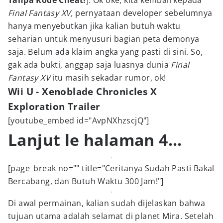
Tanpa Kode Cheat!
]. Ok oke, kita kembali kepada
Final Fantasy XV,
pernyataan developer sebelumnya
hanya menyebutkan jika kalian butuh waktu
seharian untuk menyusuri bagian peta demonya
saja. Belum ada klaim angka yang pasti di sini. So,
gak ada bukti, anggap saja luasnya dunia
Final
Fantasy XV
itu masih sekadar rumor, ok!
Wii U - Xenoblade Chronicles X
Exploration Trailer
[youtube_embed id="AvpNXhzscjQ"]
Lanjut le halaman 4...
[page_break no="" title="Ceritanya Sudah Pasti Bakal
Bercabang, dan Butuh Waktu 300 Jam!"]
Di awal permainan, kalian sudah dijelaskan bahwa
tujuan utama adalah selamat di planet Mira. Setelah