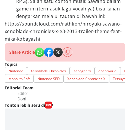
RPG). Salah satu contoh musik Sawano dalam
game ini (termasuk lagu vocalnya) bisa kalian
dengarkan melalui tautan di bawah ini:
https://soundcloud.com/rathlion/hiroyuki-sawano-
xenoblade-chronicles-x-e3-2013-trailer-theme-feat-
mika-kobayashi
Share Article
Topics
Nintendo
Xenoblade Chronicles
Xenogears
open world
Fin
Monolith Soft
Nintendo SPD
Xenoblade Chronicles X
Tetsuya T
Editorial Team
Editor
Doni
Tonton lebih seru di