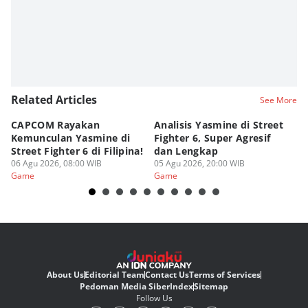
Related Articles
See More
CAPCOM Rayakan
Analisis Yasmine di Street
ra
Kemunculan Yasmine di
Fighter 6, Super Agresif
W
Street Fighter 6 di Filipina!
dan Lengkap
Ho
06 Agu 2026, 08:00 WIB
05 Agu 2026, 20:00 WIB
20
03
Game
Game
G
About Us
Editorial Team
Contact Us
Terms of Services
Pedoman Media Siber
Index
Sitemap
Follow Us