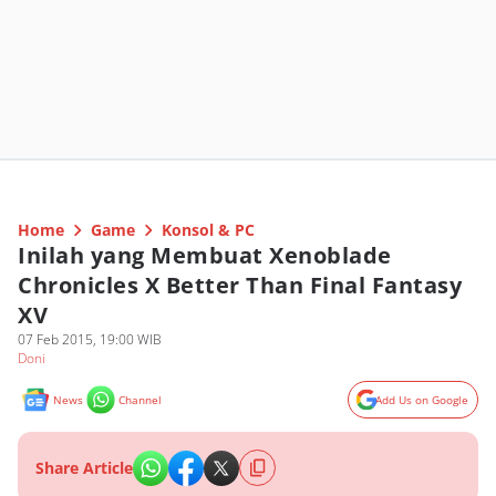
Home
Game
Konsol & PC
Inilah yang Membuat Xenoblade
Chronicles X Better Than Final Fantasy
XV
07 Feb 2015, 19:00 WIB
Doni
News
Channel
Add Us on Google
Share Article