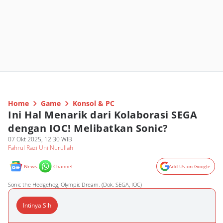
Home
Game
Konsol & PC
Ini Hal Menarik dari Kolaborasi SEGA
dengan IOC! Melibatkan Sonic?
07 Okt 2025, 12:30 WIB
Fahrul Razi Uni Nurullah
News
Channel
Add Us on Google
Sonic the Hedgehog, Olympic Dream. (Dok. SEGA, IOC)
Intinya Sih