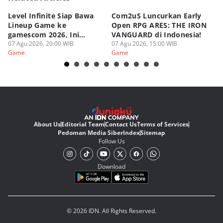
Level Infinite Siap Bawa
Com2uS Luncurkan Early
R
Lineup Game ke
Open RPG ARES: THE IRON
Zo
gamescom 2026, Ini
VANGUARD di Indonesia!
Ke
Judulnya!
07 Agu 2026, 20:00 WIB
07 Agu 2026, 15:00 WIB
07
Game
Game
G
About Us
Editorial Team
Contact Us
Terms of Services
Pedoman Media Siber
Index
Sitemap
Follow Us
Download
© 2026 IDN. All Rights Reserved.