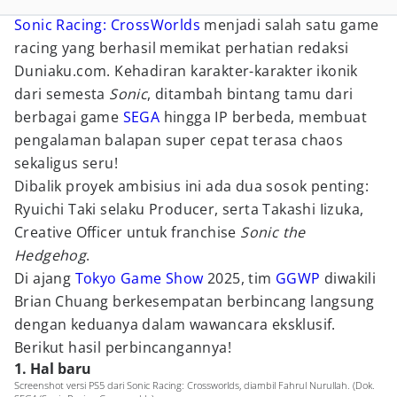
Sonic Racing: CrossWorlds
menjadi salah satu game
racing yang berhasil memikat perhatian redaksi
Duniaku.com. Kehadiran karakter-karakter ikonik
dari semesta
Sonic
, ditambah bintang tamu dari
berbagai game
SEGA
hingga IP berbeda, membuat
pengalaman balapan super cepat terasa chaos
sekaligus seru!
Dibalik proyek ambisius ini ada dua sosok penting:
Ryuichi Taki selaku Producer, serta Takashi Iizuka,
Creative Officer untuk franchise
Sonic the
Hedgehog
.
Di ajang
Tokyo Game Show
2025, tim
GGWP
diwakili
Brian Chuang berkesempatan berbincang langsung
dengan keduanya dalam wawancara eksklusif.
Berikut hasil perbincangannya!
1. Hal baru
Screenshot versi PS5 dari Sonic Racing: Crossworlds, diambil Fahrul Nurullah. (Dok.