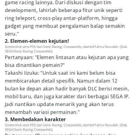
game racing lainnya. Dari diskusi dengan tim
development, lahirlah beberapa fitur unik seperti
ring teleport, cross-play antar-platform, hingga
gadget yang membuat pengalaman balap semakin
seru."
2. Elemen-elemen kejutan!
Screenshot versi PS5 dari Sonic Racing: Crossworlds, diambil Fahrul Nurullah. (Dok.
SEGA/Sonic Racing Crossworlds).
Pertanyaan: "Elemen lintasan atau kejutan apa yang
bisa dinantikan pemain?"
Takashi Iizuka: "Untuk saat ini kami belum bisa
membicarakan detail spesifik. Namun dalam 12
bulan ke depan akan hadir banyak DLC berisi mesin,
mobil baru, dan juga karakter dari berbagai SEGA IP.
Jadi nantikan update menarik yang akan terus
menambah variasi permainan."
3. Membedakan karakter
Screenshot versi PS5 dari Sonic Racing: Crossworlds, diambil Fahrul Nurullah. (Dok.
SEGA/Sonic Racing Crossworlds).