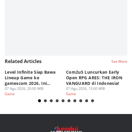
Related Articles
See More
Level Infinite Siap Bawa
Com2uS Luncurkan Early
R
Lineup Game ke
Open RPG ARES: THE IRON
Zo
gamescom 2026, Ini
VANGUARD di Indonesia!
Ke
Judulnya!
07 Agu 2026, 20:00 WIB
07 Agu 2026, 15:00 WIB
07
Game
Game
G