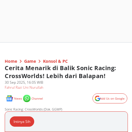
Home
Game
Konsol & PC
Cerita Menarik di Balik Sonic Racing:
CrossWorlds! Lebih dari Balapan!
30 Sep 2025, 16:05 WIB
Fahrul Razi Uni Nurullah
News
Channel
Add Us on Google
Sonic Racing: CrossWorlds (Dok. GGWP)
Intinya Sih