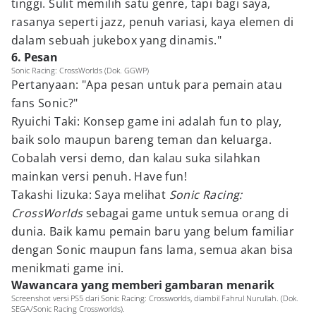
tinggi. Sulit memilih satu genre, tapi bagi saya,
rasanya seperti jazz, penuh variasi, kaya elemen di
dalam sebuah jukebox yang dinamis."
6. Pesan
Sonic Racing: CrossWorlds (Dok. GGWP)
Pertanyaan: "Apa pesan untuk para pemain atau
fans Sonic?"
Ryuichi Taki: Konsep game ini adalah fun to play,
baik solo maupun bareng teman dan keluarga.
Cobalah versi demo, dan kalau suka silahkan
mainkan versi penuh. Have fun!
Takashi Iizuka: Saya melihat
Sonic Racing:
CrossWorlds
sebagai game untuk semua orang di
dunia. Baik kamu pemain baru yang belum familiar
dengan Sonic maupun fans lama, semua akan bisa
menikmati game ini.
Wawancara yang memberi gambaran menarik
Screenshot versi PS5 dari Sonic Racing: Crossworlds, diambil Fahrul Nurullah. (Dok.
SEGA/Sonic Racing Crossworlds).