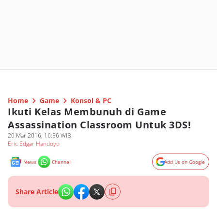
Home
Game
Konsol & PC
Ikuti Kelas Membunuh di Game
Assassination Classroom Untuk 3DS!
20 Mar 2016, 16:56 WIB
Eric Edgar Handoyo
News
Channel
Add Us on Google
Share Article