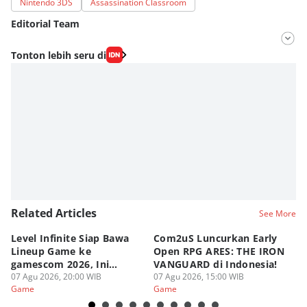
Nintendo 3DS
Assassination Classroom
Editorial Team
Editor
Tonton lebih seru di
Bunga Semesta Int
Editor
Fahreza Murnanda
Related Articles
See More
Level Infinite Siap Bawa
Com2uS Luncurkan Early
R
Lineup Game ke
Open RPG ARES: THE IRON
Zo
gamescom 2026, Ini
VANGUARD di Indonesia!
Ke
Judulnya!
07 Agu 2026, 20:00 WIB
07 Agu 2026, 15:00 WIB
07
Game
Game
G