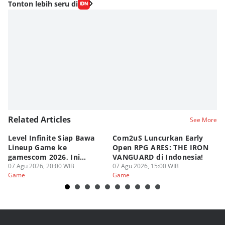
Tonton lebih seru di
Related Articles
See More
Level Infinite Siap Bawa
Com2uS Luncurkan Early
R
Lineup Game ke
Open RPG ARES: THE IRON
Zo
gamescom 2026, Ini
VANGUARD di Indonesia!
Ke
Judulnya!
07 Agu 2026, 20:00 WIB
07 Agu 2026, 15:00 WIB
07
Game
Game
G