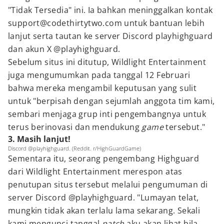
"Tidak Tersedia" ini. Ia bahkan meninggalkan kontak
support@codethirtytwo.com untuk bantuan lebih
lanjut serta tautan ke server Discord playhighguard
dan akun X @playhighguard.
Sebelum situs ini ditutup, Wildlight Entertainment
juga mengumumkan pada tanggal 12 Februari
bahwa mereka mengambil keputusan yang sulit
untuk "berpisah dengan sejumlah anggota tim kami,
sembari menjaga grup inti pengembangnya untuk
terus berinovasi dan mendukung
game
tersebut."
3. Masih lanjut!
Discord @playhighguard. (Reddit. r/HighGuardGame)
Sementara itu, seorang pengembang Highguard
dari Wildlight Entertainment merespon atas
penutupan situs tersebut melalui pengumuman di
server Discord @playhighguard. "Lumayan telat,
mungkin tidak akan terlalu lama sekarang. Sekali
kami mengunci tanggal
patch
aku akan lihat bila