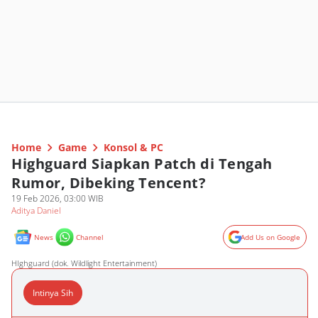
Home
Game
Konsol & PC
Highguard Siapkan Patch di Tengah
Rumor, Dibeking Tencent?
19 Feb 2026, 03:00 WIB
Aditya Daniel
News
Channel
Add Us on Google
HIghguard (dok. Wildlight Entertainment)
Intinya Sih