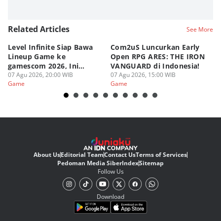
Related Articles
See More
Level Infinite Siap Bawa
Com2uS Luncurkan Early
R
Lineup Game ke
Open RPG ARES: THE IRON
Zo
gamescom 2026, Ini
VANGUARD di Indonesia!
Ke
Judulnya!
07 Agu 2026, 20:00 WIB
07 Agu 2026, 15:00 WIB
07
Game
Game
G
About Us
Editorial Team
Contact Us
Terms of Services
Pedoman Media Siber
Index
Sitemap
Follow Us
Download