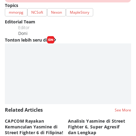
Topics
mmorpg
NCSoft
Nexon
MapleStory
Editorial Team
Editor
Doni
Tonton lebih seru di
Related Articles
See More
CAPCOM Rayakan
Analisis Yasmine di Street
ra
Kemunculan Yasmine di
Fighter 6, Super Agresif
W
Street Fighter 6 di Filipina!
dan Lengkap
Ho