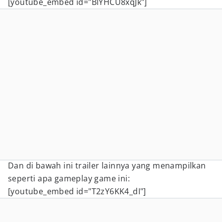
[youtube_embed id="BlYHCU8xqJk"]
Dan di bawah ini trailer lainnya yang menampilkan
seperti apa gameplay game ini:
[youtube_embed id="T2zY6KK4_dI"]