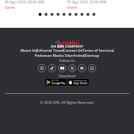
06 Agu 2026, 08:00 WIB
05 Agu 2026, 20:00 WIB
20
03
Game
Game
G
About Us
Editorial Team
Contact Us
Terms of Services
Pedoman Media Siber
Index
Sitemap
Follow Us
Download
© 2026 IDN. All Rights Reserved.