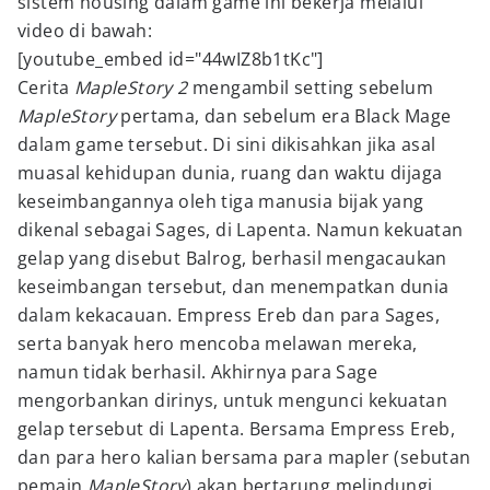
sistem housing dalam game ini bekerja melalui
video di bawah:
[youtube_embed id="44wIZ8b1tKc"]
Cerita
MapleStory 2
mengambil setting sebelum
MapleStory
pertama, dan sebelum era Black Mage
dalam game tersebut. Di sini dikisahkan jika asal
muasal kehidupan dunia, ruang dan waktu dijaga
keseimbangannya oleh tiga manusia bijak yang
dikenal sebagai Sages, di Lapenta. Namun kekuatan
gelap yang disebut Balrog, berhasil mengacaukan
keseimbangan tersebut, dan menempatkan dunia
dalam kekacauan. Empress Ereb dan para Sages,
serta banyak hero mencoba melawan mereka,
namun tidak berhasil. Akhirnya para Sage
mengorbankan dirinys, untuk mengunci kekuatan
gelap tersebut di Lapenta. Bersama Empress Ereb,
dan para hero kalian bersama para mapler (sebutan
pemain
MapleStory
) akan bertarung melindungi