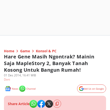
Home
Game
Konsol & PC
Hare Gene Masih Ngontrak? Mainin
Saja MapleStory 2, Banyak Tanah
Kosong Untuk Bangun Rumah!
01 Des 2014, 16:41 WIB
Doni
News
Channel
Add Us on Google
Share Article