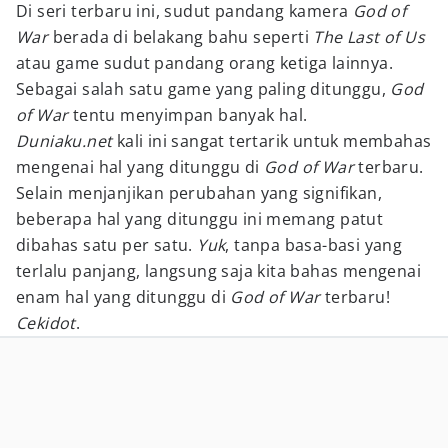
Di seri terbaru ini, sudut pandang kamera
God of
War
berada di belakang bahu seperti
The Last of Us
atau game sudut pandang orang ketiga lainnya.
Sebagai salah satu game yang paling ditunggu,
God
of War
tentu menyimpan banyak hal.
Duniaku.net
kali ini sangat tertarik untuk membahas
mengenai hal yang ditunggu di
God of War
terbaru.
Selain menjanjikan perubahan yang signifikan,
beberapa hal yang ditunggu ini memang patut
dibahas satu per satu.
Yuk
, tanpa basa-basi yang
terlalu panjang, langsung saja kita bahas mengenai
enam hal yang ditunggu di
God of War
terbaru!
Cekidot
.