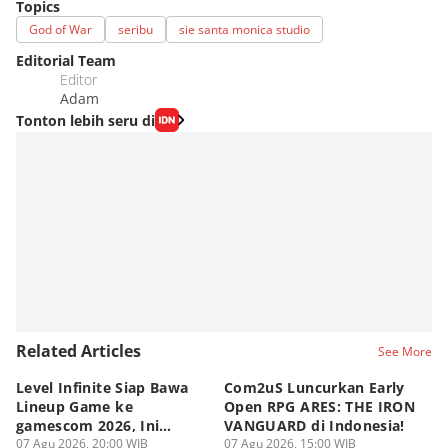
Topics
God of War
seribu
sie santa monica studio
Editorial Team
Editor
Adam
Tonton lebih seru di
Related Articles
See More
Level Infinite Siap Bawa
Com2uS Luncurkan Early
R
Lineup Game ke
Open RPG ARES: THE IRON
Zo
gamescom 2026, Ini
VANGUARD di Indonesia!
Ke
Judulnya!
07 Agu 2026, 20:00 WIB
07 Agu 2026, 15:00 WIB
07