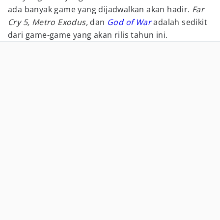
ada banyak game yang dijadwalkan akan hadir.
Far
Cry 5, Metro Exodus,
dan
God of War
adalah sedikit
dari game-game yang akan rilis tahun ini.