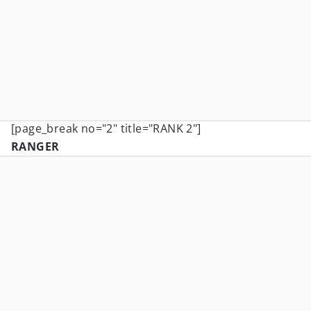
[page_break no="2" title="RANK 2"]
RANGER