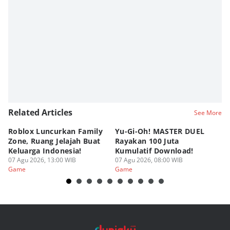
Related Articles
See More
Roblox Luncurkan Family
Yu-Gi-Oh! MASTER DUEL
C
Zone, Ruang Jelajah Buat
Rayakan 100 Juta
K
Keluarga Indonesia!
Kumulatif Download!
St
07 Agu 2026, 13:00 WIB
07 Agu 2026, 08:00 WIB
06
Game
Game
G