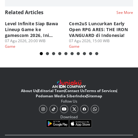
Related Articles
See More
Level Infinite Siap Bawa
Com2uS Luncurkan Early
R
Lineup Game ke
Open RPG ARES: THE IRON
Zo
gamescom 2026, Ini
VANGUARD di Indonesia!
Ke
Judulnya!
07 Agu 2026, 20:00 WIB
07 Agu 2026, 15:00 WIB
07
Game
Game
G
About Us
Editorial Team
Contact Us
Terms of Services
Pedoman Media Siber
Index
Sitemap
Follow Us
Download