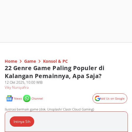
Home
Game
Konsol & PC
22 Genre Game Paling Populer di
Kalangan Pemainnya, Apa Saja?
12 Okt 2025, 10:00 WIB
Viky Nursyafira
News
Channel
Add Us on Google
Ilustrasi bermain game (dok. Unsplash/ Clastr Cloud Gaming)
Intinya Sih