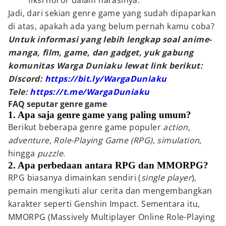
fiksi horor dalam narasinya.
Jadi, dari sekian genre game yang sudah dipaparkan
di atas, apakah ada yang belum pernah kamu coba?
Untuk informasi yang lebih lengkap soal anime-
manga, film, game, dan gadget, yuk gabung
komunitas Warga Duniaku lewat link berikut:
Discord:
https://bit.ly/WargaDuniaku
Tele:
https://t.me/WargaDuniaku
FAQ seputar genre game
1. Apa saja genre game yang paling umum?
Berikut beberapa genre game populer
action,
adventure, Role-Playing Game (RPG)
,
simulation
,
hingga
puzzle
.
2. Apa perbedaan antara RPG dan MMORPG?
RPG biasanya dimainkan sendiri (
single player
),
pemain mengikuti alur cerita dan mengembangkan
karakter seperti Genshin Impact. Sementara itu,
MMORPG (Massively Multiplayer Online Role-Playing