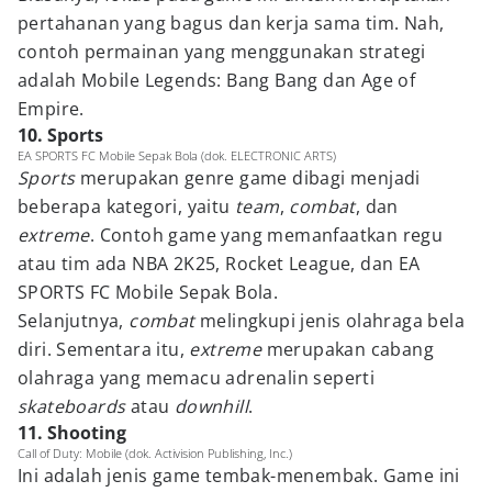
pertahanan yang bagus dan kerja sama tim. Nah,
contoh permainan yang menggunakan strategi
adalah Mobile Legends: Bang Bang dan Age of
Empire.
10. Sports
EA SPORTS FC Mobile Sepak Bola (dok. ELECTRONIC ARTS)
Sports
merupakan genre game dibagi menjadi
beberapa kategori, yaitu
team
,
combat
, dan
extreme
. Contoh game yang memanfaatkan regu
atau tim ada NBA 2K25, Rocket League, dan EA
SPORTS FC Mobile Sepak Bola.
Selanjutnya,
combat
melingkupi jenis olahraga bela
diri. Sementara itu,
extreme
merupakan cabang
olahraga yang memacu adrenalin seperti
skateboards
atau
downhill
.
11. Shooting
Call of Duty: Mobile (dok. Activision Publishing, Inc.)
Ini adalah jenis game tembak-menembak. Game ini