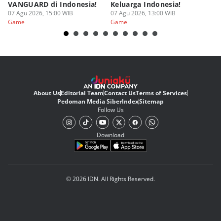
VANGUARD di Indonesia!
Keluarga Indonesia!
K
07 Agu 2026, 15:00 WIB
07 Agu 2026, 13:00 WIB
07
Game
Game
G
About Us
Editorial Team
Contact Us
Terms of Services
Pedoman Media Siber
Index
Sitemap
Follow Us
Download
© 2026 IDN. All Rights Reserved.