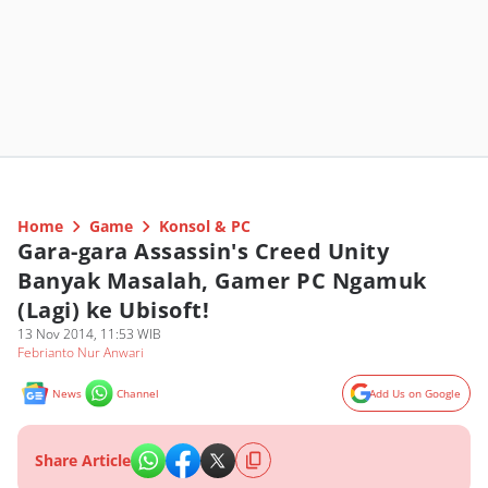
Home
Game
Konsol & PC
Gara-gara Assassin's Creed Unity
Banyak Masalah, Gamer PC Ngamuk
(Lagi) ke Ubisoft!
13 Nov 2014, 11:53 WIB
Febrianto Nur Anwari
News
Channel
Add Us on Google
Share Article