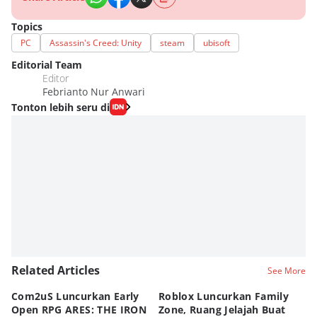
Topics
PC
Assassin's Creed: Unity
steam
ubisoft
Editorial Team
Editor
Febrianto Nur Anwari
Tonton lebih seru di
Related Articles
See More
Com2uS Luncurkan Early
Roblox Luncurkan Family
Y
Open RPG ARES: THE IRON
Zone, Ruang Jelajah Buat
Ra