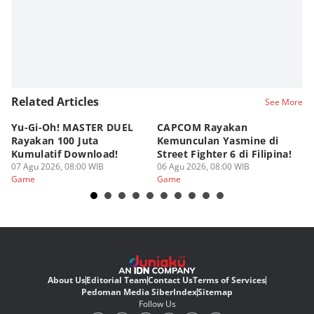
Related Articles
See More
Yu-Gi-Oh! MASTER DUEL
CAPCOM Rayakan
An
Rayakan 100 Juta
Kemunculan Yasmine di
Fi
Kumulatif Download!
Street Fighter 6 di Filipina!
d
07 Agu 2026, 08:00 WIB
06 Agu 2026, 08:00 WIB
05
Game
Game
G
About Us
Editorial Team
Contact Us
Terms of Services
Pedoman Media Siber
Index
Sitemap
Follow Us