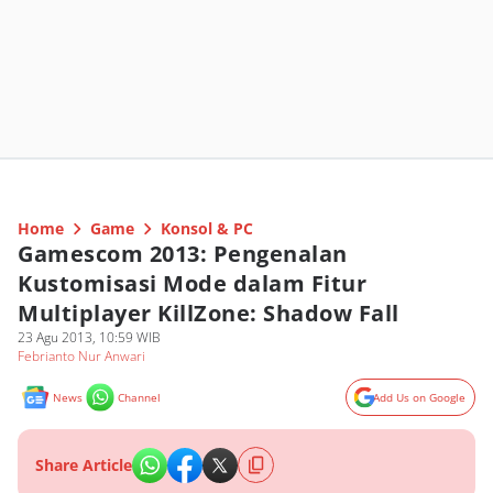
Home
Game
Konsol & PC
Gamescom 2013: Pengenalan
Kustomisasi Mode dalam Fitur
Multiplayer KillZone: Shadow Fall
23 Agu 2013, 10:59 WIB
Febrianto Nur Anwari
News
Channel
Add Us on Google
Share Article